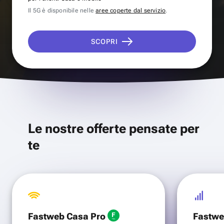
Il 5G è disponibile nelle
aree coperte dal servizio
.
SCOPRI
Le nostre offerte pensate per
te
Fastweb Casa Pro
Fastwe