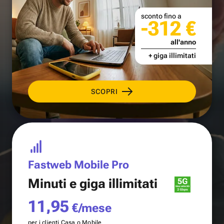
sconto fino a
-312 €
all'anno
+ giga illimitati
SCOPRI
Fastweb Mobile Pro
Minuti e
giga illimitati
11,95
€/mese
per i clienti Casa o Mobile