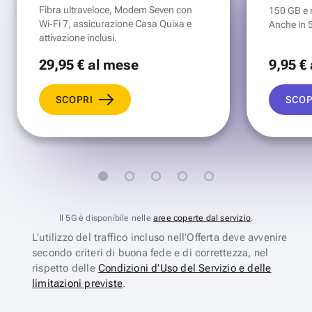
Fibra ultraveloce, Modem Seven con
150 GB e mi
Wi‑Fi 7, assicurazione Casa Quixa e
Anche in 
attivazione inclusi.
29
,95 €
al mese
9
,95 €
SCOPRI
SCOP
Il 5G è disponibile nelle
aree coperte dal servizio
.
L’utilizzo del traffico incluso nell’Offerta deve avvenire
secondo criteri di buona fede e di correttezza, nel
rispetto delle
Condizioni d’Uso del Servizio e delle
limitazioni previste
.