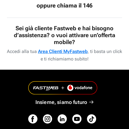
oppure chiama il 146
Sei già cliente Fastweb e hai bisogno
d’assistenza? o vuoi attivare un’offerta
mobile?
Accedi alla tua
Area Clienti MyFastweb
, ti basta un click
e ti richiamiamo subito!
Insieme, siamo futuro