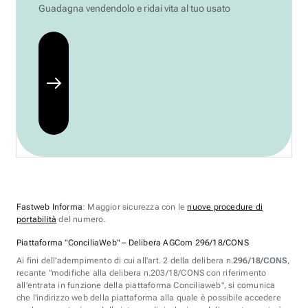
Guadagna vendendolo e ridai vita al tuo usato
Fastweb Informa
: Maggior sicurezza con le
nuove procedure di
portabilità
del numero.
Piattaforma "ConciliaWeb" – Delibera AGCom 296/18/CONS
Ai fini dell'adempimento di cui all'art. 2 della delibera n.
296/18/CONS
,
recante "modifiche alla delibera n.203/18/CONS con riferimento
all'entrata in funzione della piattaforma Conciliaweb", si comunica
che l'indirizzo web della piattaforma alla quale è possibile accedere