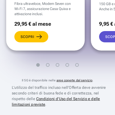
Fibra ultraveloce, Modem Seven con
150 GB e mi
Wi‑Fi 7, assicurazione Casa Quixa e
Anche in 
attivazione inclusi.
29
,95 €
al mese
9
,95 €
SCOPRI
SCOP
Il 5G è disponibile nelle
aree coperte dal servizio
.
L’utilizzo del traffico incluso nell’Offerta deve avvenire
secondo criteri di buona fede e di correttezza, nel
rispetto delle
Condizioni d’Uso del Servizio e delle
limitazioni previste
.