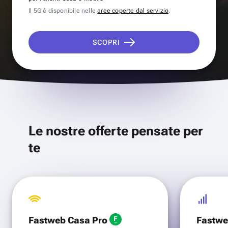
Il 5G è disponibile nelle
aree coperte dal servizio
.
SCOPRI
Le nostre offerte pensate per
te
Fastweb Casa Pro
Fastwe