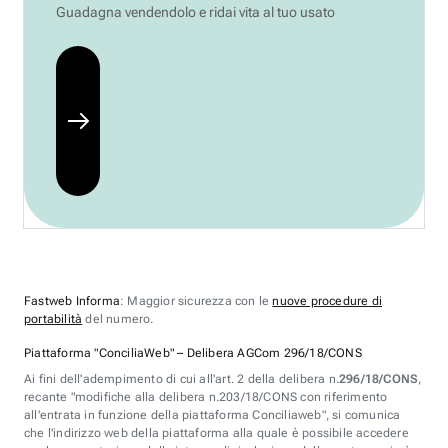
Guadagna vendendolo e ridai vita al tuo usato
Fastweb Informa
: Maggior sicurezza con le
nuove procedure di
portabilità
del numero.
Piattaforma "ConciliaWeb" – Delibera AGCom 296/18/CONS
Ai fini dell'adempimento di cui all'art. 2 della delibera n.
296/18/CONS
,
recante "modifiche alla delibera n.203/18/CONS con riferimento
all'entrata in funzione della piattaforma Conciliaweb", si comunica
che l'indirizzo web della piattaforma alla quale è possibile accedere