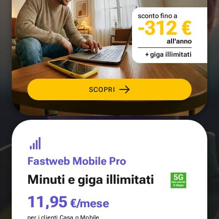
sconto fino a
-312 €
all'anno
+ giga illimitati
SCOPRI
Fastweb Mobile Pro
Minuti e
giga illimitati
11,95
€/mese
per i clienti Casa o Mobile