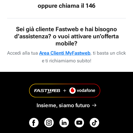
oppure chiama il 146
Sei già cliente Fastweb e hai bisogno
d’assistenza? o vuoi attivare un’offerta
mobile?
Accedi alla tua
Area Clienti MyFastweb
, ti basta un click
e ti richiamiamo subito!
Insieme, siamo futuro