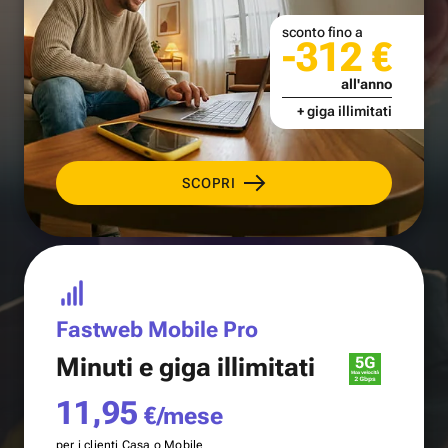
sconto fino a
-312 €
all'anno
+ giga illimitati
SCOPRI
Fastweb Mobile Pro
Minuti e
giga illimitati
11,95
€/mese
per i clienti Casa o Mobile