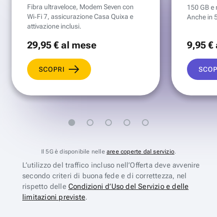
Fibra ultraveloce, Modem Seven con
150 GB e mi
Wi‑Fi 7, assicurazione Casa Quixa e
Anche in 
attivazione inclusi.
29
,95 €
al mese
9
,95 €
SCOPRI
SCOP
Il 5G è disponibile nelle
aree coperte dal servizio
.
L’utilizzo del traffico incluso nell’Offerta deve avvenire
secondo criteri di buona fede e di correttezza, nel
rispetto delle
Condizioni d’Uso del Servizio e delle
limitazioni previste
.