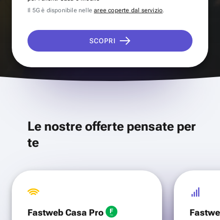
Il 5G è disponibile nelle
aree coperte dal servizio
.
SCOPRI
Le nostre offerte pensate per
te
Fastweb Casa Pro
Fastwe