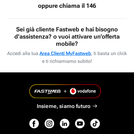
oppure chiama il 146
Sei già cliente Fastweb e hai bisogno
d’assistenza? o vuoi attivare un’offerta
mobile?
Accedi alla tua
Area Clienti MyFastweb
, ti basta un click
e ti richiamiamo subito!
Insieme, siamo futuro