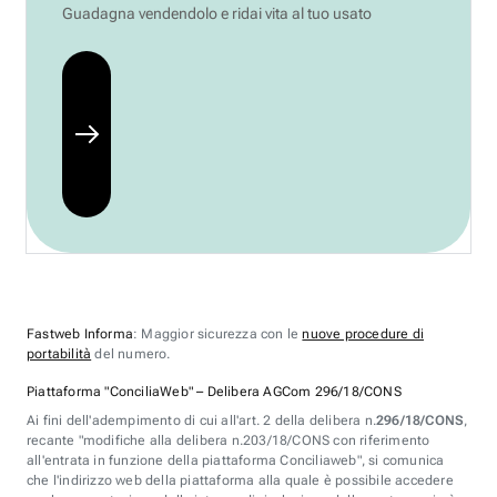
Guadagna vendendolo e ridai vita al tuo usato
Fastweb Informa
: Maggior sicurezza con le
nuove procedure di
portabilità
del numero.
Piattaforma "ConciliaWeb" – Delibera AGCom 296/18/CONS
Ai fini dell'adempimento di cui all'art. 2 della delibera n.
296/18/CONS
,
recante "modifiche alla delibera n.203/18/CONS con riferimento
all'entrata in funzione della piattaforma Conciliaweb", si comunica
che l'indirizzo web della piattaforma alla quale è possibile accedere