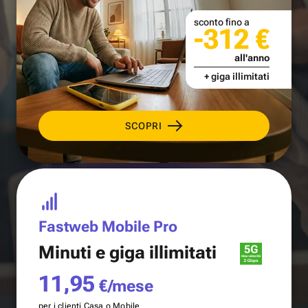
sconto fino a
-312 €
all'anno
+ giga illimitati
SCOPRI
Fastweb Mobile Pro
Minuti e
giga illimitati
11,95
€/mese
per i clienti Casa o Mobile