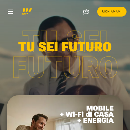
RICHIAMAMI
TU SEI
TU SEI FUTURO
FUTURO
MOBILE
+ Wi-Fi di CASA
+ ENERGIA