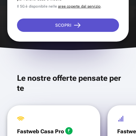
Il 5G è disponibile nelle
aree coperte dal servizio
.
SCOPRI
Le nostre offerte pensate per
te
Fastweb Casa Pro
Fastwe