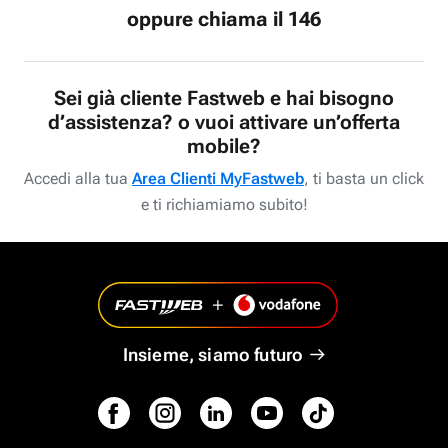
oppure chiama il 146
Sei già cliente Fastweb e hai bisogno
d’assistenza? o vuoi attivare un’offerta
mobile?
Accedi alla tua
Area Clienti MyFastweb
, ti basta un click
e ti richiamiamo subito!
Insieme, siamo futuro