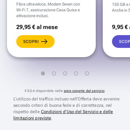
Fibra ultraveloce, Modem Seven con
150 GB e mi
Wi‑Fi 7, assicurazione Casa Quixa e
Anche in 
attivazione inclusi.
29
,95 €
al mese
9
,95 €
SCOPRI
SCOP
Il 5G è disponibile nelle
aree coperte dal servizio
.
L’utilizzo del traffico incluso nell’Offerta deve avvenire
secondo criteri di buona fede e di correttezza, nel
rispetto delle
Condizioni d’Uso del Servizio e delle
limitazioni previste
.