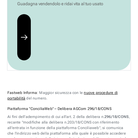
Guadagna vendendolo e ridai vita al tuo usato
Fastweb Informa
: Maggior sicurezza con le
nuove procedure di
portabilità
del numero.
Piattaforma "ConciliaWeb" – Delibera AGCom 296/18/CONS
Ai fini dell'adempimento di cui all'art. 2 della delibera n.
296/18/CONS
,
recante "modifiche alla delibera n.203/18/CONS con riferimento
all'entrata in funzione della piattaforma Conciliaweb", si comunica
che l'indirizzo web della piattaforma alla quale è possibile accedere