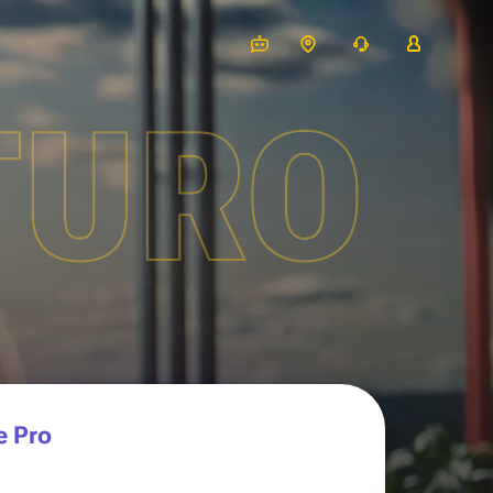
TURO
e Pro