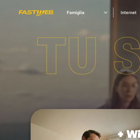
Famiglia
Internet
TU 
+ Wi