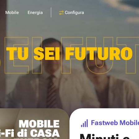
Configura
Mobile
Energia
SEI FU
TU SEI FUTURO
MOBILE
Fastweb Mobil
-Fi di CASA
Minuti e