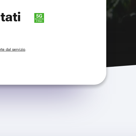
itati
te dal servizio
.