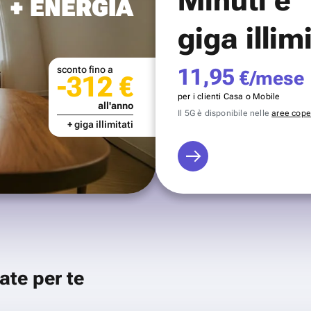
+ ENERGIA
giga illim
sconto fino a
11,95
€/mese
-312 €
per i clienti Casa o Mobile
all'anno
Il 5G è disponibile nelle
aree coper
+ giga illimitati
ate per te