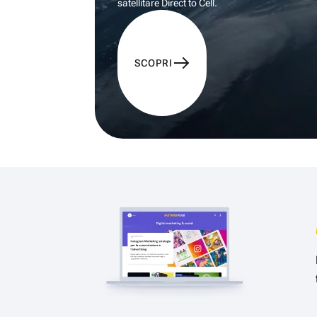
satellitare Direct to Cell.
SCOPRI