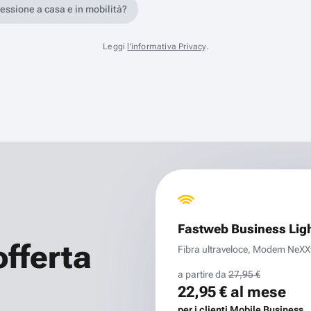
nessione a casa e in mobilità?
Leggi
l'informativa Privacy
.
Fastweb Business Lig
offerta
Fibra ultraveloce, Modem NeXXt 
a partire da
27,95 €
22,95 €
al mese
per i clienti Mobile Business