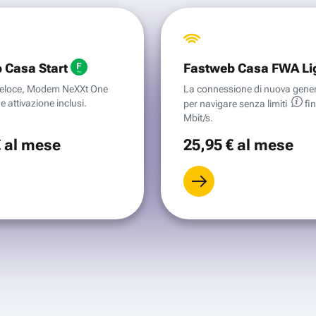
 Casa Start
Fastweb Casa FWA Li
aveloce, Modem NeXXt One
La connessione di nuova gene
e attivazione inclusi.
per navigare senza
limiti
fi
Mbit/s.
€
al mese
25
,95 €
al mese