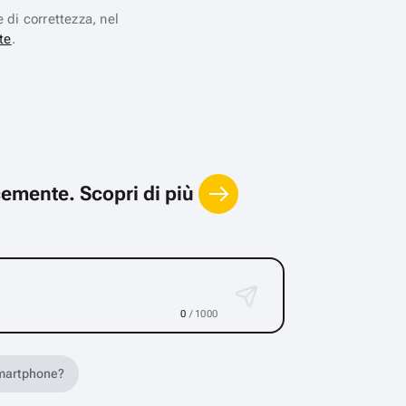
e di correttezza, nel
te
.
locemente.
Scopri di più
0
/ 1000
 smartphone?