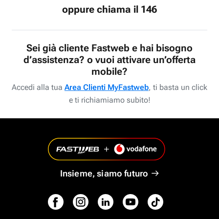
oppure chiama il 146
Sei già cliente Fastweb e hai bisogno
d’assistenza? o vuoi attivare un’offerta
mobile?
Accedi alla tua
Area Clienti MyFastweb
, ti basta un click
e ti richiamiamo subito!
Insieme, siamo futuro