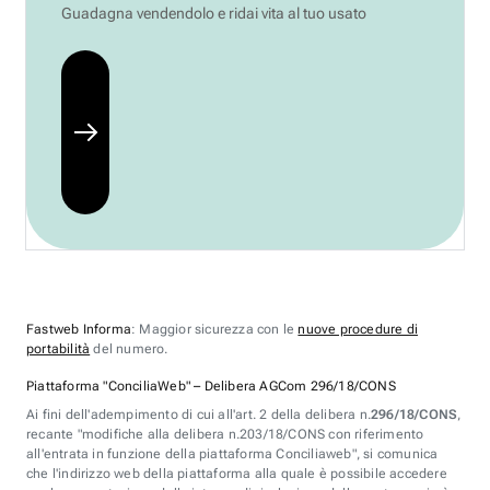
Guadagna vendendolo e ridai vita al tuo usato
Fastweb Informa
: Maggior sicurezza con le
nuove procedure di
portabilità
del numero.
Piattaforma "ConciliaWeb" – Delibera AGCom 296/18/CONS
Ai fini dell'adempimento di cui all'art. 2 della delibera n.
296/18/CONS
,
recante "modifiche alla delibera n.203/18/CONS con riferimento
all'entrata in funzione della piattaforma Conciliaweb", si comunica
che l'indirizzo web della piattaforma alla quale è possibile accedere