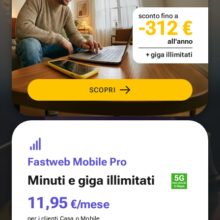
sconto fino a
-312 €
all'anno
+ giga illimitati
SCOPRI
Fastweb Mobile Pro
Minuti e
giga illimitati
11,95
€/mese
per i clienti Casa o Mobile