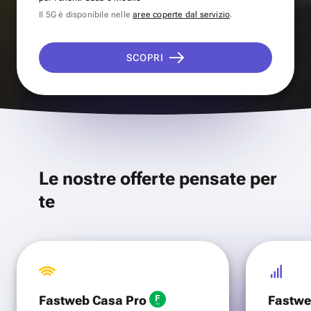
Il 5G è disponibile nelle
aree coperte dal servizio
.
SCOPRI
Le nostre offerte pensate per
te
Fastweb Casa Pro
Fastwe