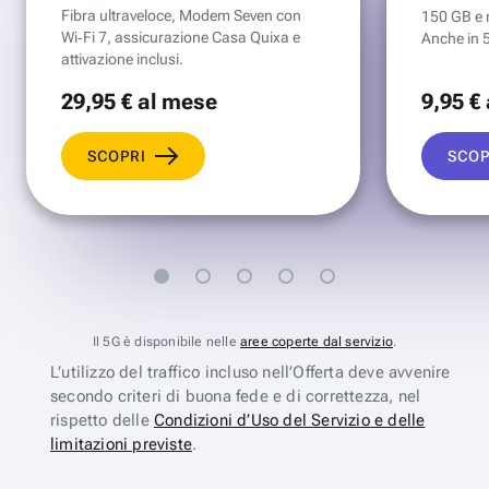
Fibra ultraveloce, Modem Seven con
150 GB e mi
Wi‑Fi 7, assicurazione Casa Quixa e
Anche in 
attivazione inclusi.
29
,95 €
al mese
9
,95 €
SCOPRI
SCOP
Il 5G è disponibile nelle
aree coperte dal servizio
.
L’utilizzo del traffico incluso nell’Offerta deve avvenire
secondo criteri di buona fede e di correttezza, nel
rispetto delle
Condizioni d’Uso del Servizio e delle
limitazioni previste
.