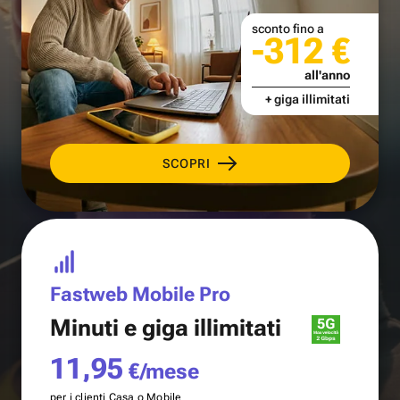
sconto fino a
-312 €
all'anno
+ giga illimitati
SCOPRI
Fastweb Mobile Pro
Minuti e
giga illimitati
11,95
€/mese
per i clienti Casa o Mobile