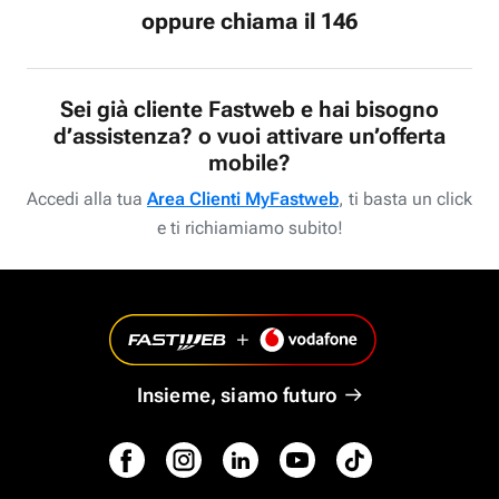
oppure chiama il 146
Sei già cliente Fastweb e hai bisogno
d’assistenza? o vuoi attivare un’offerta
mobile?
Accedi alla tua
Area Clienti MyFastweb
, ti basta un click
e ti richiamiamo subito!
Insieme, siamo futuro