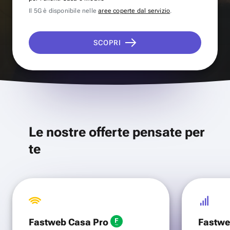
Il 5G è disponibile nelle
aree coperte dal servizio
.
SCOPRI
Le nostre offerte pensate per
te
Fastweb Casa Pro
Fastwe