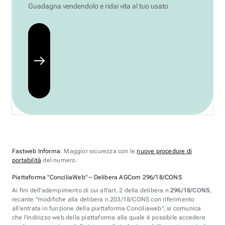
Guadagna vendendolo e ridai vita al tuo usato
Fastweb Informa
: Maggior sicurezza con le
nuove procedure di
portabilità
del numero.
Piattaforma "ConciliaWeb" – Delibera AGCom 296/18/CONS
Ai fini dell'adempimento di cui all'art. 2 della delibera n.
296/18/CONS
,
recante "modifiche alla delibera n.203/18/CONS con riferimento
all'entrata in funzione della piattaforma Conciliaweb", si comunica
che l'indirizzo web della piattaforma alla quale è possibile accedere