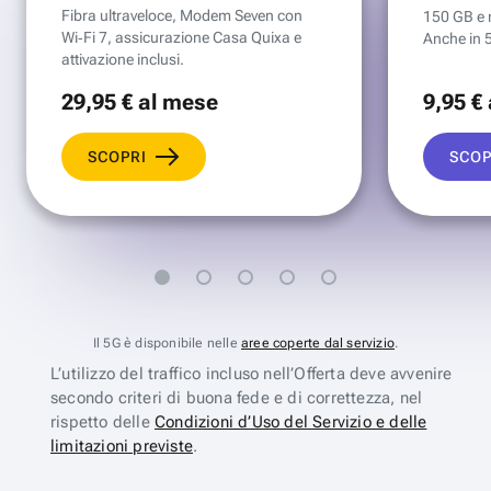
Fibra ultraveloce, Modem Seven con
150 GB e mi
Wi‑Fi 7, assicurazione Casa Quixa e
Anche in 
attivazione inclusi.
29
,95 €
al mese
9
,95 €
SCOPRI
SCOP
Il 5G è disponibile nelle
aree coperte dal servizio
.
L’utilizzo del traffico incluso nell’Offerta deve avvenire
secondo criteri di buona fede e di correttezza, nel
rispetto delle
Condizioni d’Uso del Servizio e delle
limitazioni previste
.