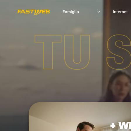
Famiglia
Internet
TU 
+ Wi