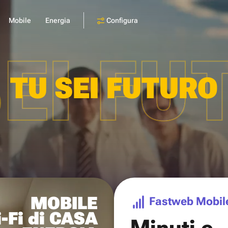
Configura
Mobile
Energia
SEI FU
TU SEI FUTURO
MOBILE
Fastweb Mobil
-Fi di CASA
Minuti e