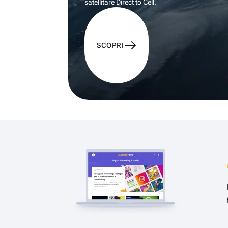
satellitare Direct to Cell.
SCOPRI