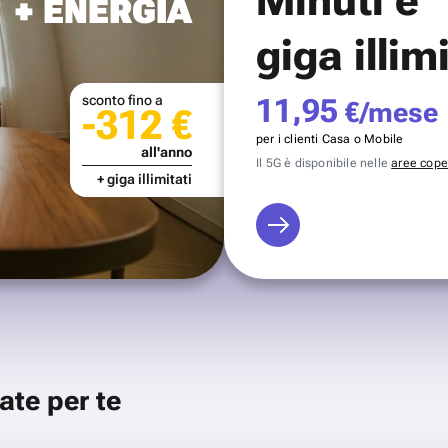
+ ENERGIA
giga illim
sconto fino a
11,95
€/mese
-312 €
per i clienti Casa o Mobile
all'anno
Il 5G è disponibile nelle
aree coper
+ giga illimitati
ate per te