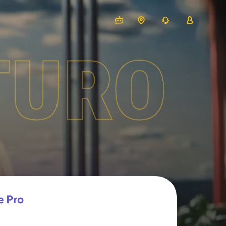
TURO
e Pro