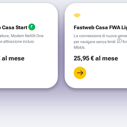
 Casa Start
Fastweb Casa FWA Li
aveloce, Modem NeXXt One
La connessione di nuova gene
e attivazione inclusi.
per navigare senza
limiti
fi
Mbit/s.
€
al mese
25
,95 €
al mese