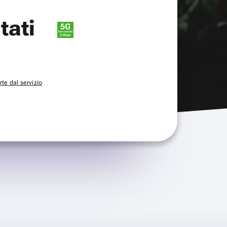
itati
te dal servizio
.