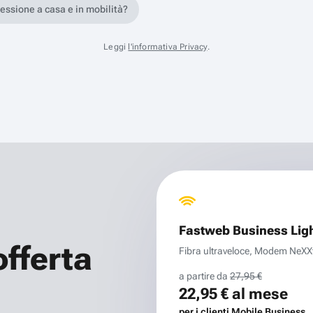
nessione a casa e in mobilità?
Leggi
l'informativa Privacy
.
Fastweb Business Lig
offerta
Fibra ultraveloce, Modem NeXXt 
a partire da
27,95 €
22,95 €
al mese
per i clienti Mobile Business