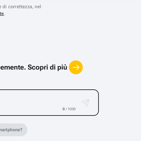
e di correttezza, nel
te
.
locemente.
Scopri di più
0
/ 1000
 smartphone?