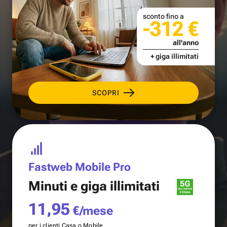
sconto fino a
-312 €
all'anno
+ giga illimitati
SCOPRI
Fastweb Mobile Pro
Minuti e
giga illimitati
11,95
€/mese
per i clienti Casa o Mobile