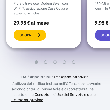
Fibra ultraveloce, Modem Seven con
150 GB e mi
Wi‑Fi 7, assicurazione Casa Quixa e
Anche in 
attivazione inclusi.
29
,95 €
al mese
9
,95 €
SCOPRI
SCOP
Il 5G è disponibile nelle
aree coperte dal servizio
.
L’utilizzo del traffico incluso nell’Offerta deve avvenire
secondo criteri di buona fede e di correttezza, nel
rispetto delle
Condizioni d’Uso del Servizio e delle
limitazioni previste
.