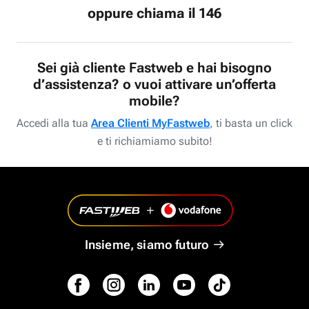
oppure chiama il 146
Sei già cliente Fastweb e hai bisogno
d’assistenza? o vuoi attivare un’offerta
mobile?
Accedi alla tua
Area Clienti MyFastweb
, ti basta un click
e ti richiamiamo subito!
Insieme, siamo futuro