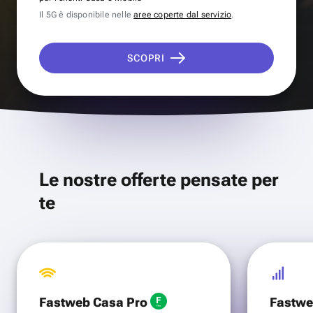
Il 5G è disponibile nelle
aree coperte dal servizio
.
SCOPRI
Le nostre offerte pensate per
te
Fastweb Casa Pro
Fastwe