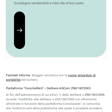
Guadagna vendendolo e ridai vita al tuo usato
Fastweb Informa
: Maggior sicurezza con le
nuove procedure di
portabilità
del numero.
Piattaforma "ConciliaWeb" – Delibera AGCom 296/18/CONS
Ai fini dell'adempimento di cui all'art. 2 della delibera n.
296/18/CONS
,
recante "modifiche alla delibera n.203/18/CONS con riferimento
all'entrata in funzione della piattaforma Conciliaweb", si comunica
che l'indirizzo web della piattaforma alla quale è possibile accedere