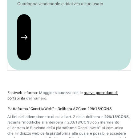
Guadagna vendendolo e ridai vita al tuo usato
Fastweb Informa
: Maggior sicurezza con le
nuove procedure di
portabilità
del numero.
Piattaforma "ConciliaWeb" – Delibera AGCom 296/18/CONS
Ai fini dell'adempimento di cui all'art. 2 della delibera n.
296/18/CONS
,
recante "modifiche alla delibera n.203/18/CONS con riferimento
all'entrata in funzione della piattaforma Conciliaweb", si comunica
che l'indirizzo web della piattaforma alla quale è possibile accedere