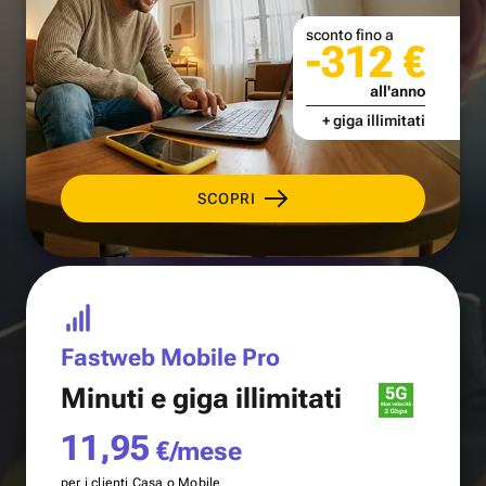
sconto fino a
-312 €
all'anno
+ giga illimitati
SCOPRI
Fastweb Mobile Pro
Minuti e
giga illimitati
11,95
€/mese
per i clienti Casa o Mobile