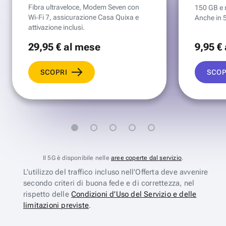
Fibra ultraveloce, Modem Seven con
150 GB e mi
Wi‑Fi 7, assicurazione Casa Quixa e
Anche in 
attivazione inclusi.
29
,95 €
al mese
9
,95 €
SCOPRI
SCOP
Il 5G è disponibile nelle
aree coperte dal servizio
.
L’utilizzo del traffico incluso nell’Offerta deve avvenire
secondo criteri di buona fede e di correttezza, nel
rispetto delle
Condizioni d’Uso del Servizio e delle
limitazioni previste
.