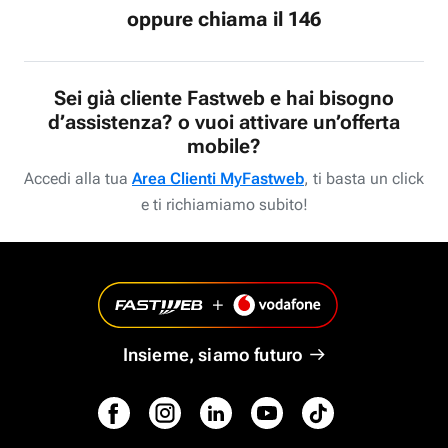
oppure chiama il 146
Sei già cliente Fastweb e hai bisogno
d’assistenza? o vuoi attivare un’offerta
mobile?
Accedi alla tua
Area Clienti MyFastweb
, ti basta un click
e ti richiamiamo subito!
Insieme, siamo futuro