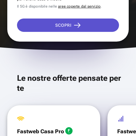
Il 5G è disponibile nelle
aree coperte dal servizio
.
SCOPRI
Le nostre offerte pensate per
te
Fastweb Casa Pro
Fastwe