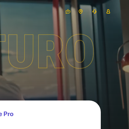
TURO
e Pro