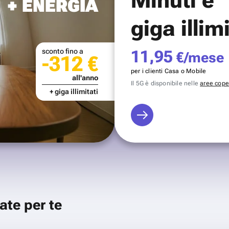
+ ENERGIA
giga illim
sconto fino a
11,95
€/mese
-312 €
per i clienti Casa o Mobile
all'anno
Il 5G è disponibile nelle
aree coper
+ giga illimitati
ate per te