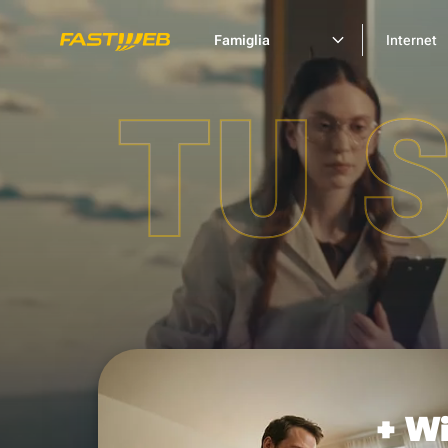
Famiglia
Internet
TU 
+ Wi