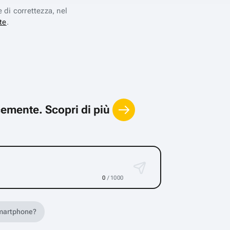
e di correttezza, nel
te
.
locemente.
Scopri di più
0
/ 1000
 smartphone?