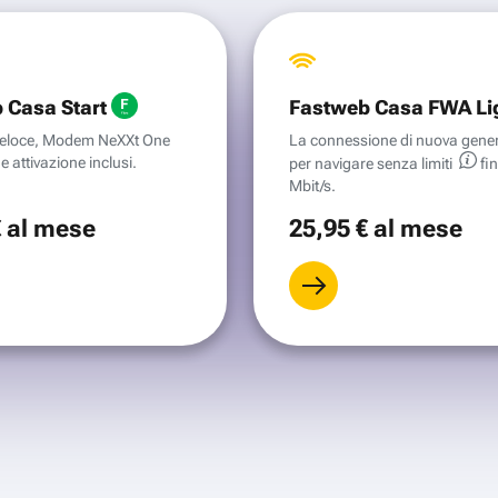
 Casa Start
Fastweb Casa FWA Li
aveloce, Modem NeXXt One
La connessione di nuova gene
e attivazione inclusi.
per navigare senza
limiti
fi
Mbit/s.
€
al mese
25
,95 €
al mese