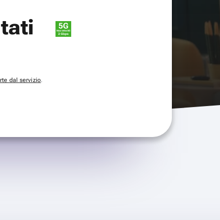
itati
te dal servizio
.