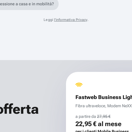
nessione a casa e in mobilità?
Leggi
l'informativa Privacy
.
Fastweb Business Lig
offerta
Fibra ultraveloce, Modem NeXXt 
a partire da
27,95 €
22,95 €
al mese
per i clienti Mobile Business