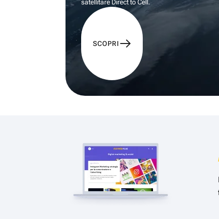
satellitare Direct to Cell.
SCOPRI