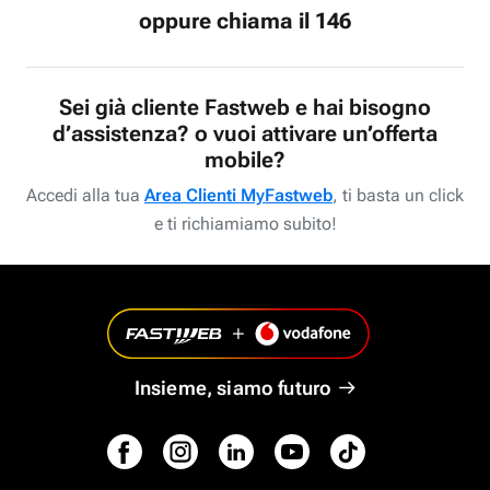
oppure chiama il 146
Sei già cliente Fastweb e hai bisogno
d’assistenza? o vuoi attivare un’offerta
mobile?
Accedi alla tua
Area Clienti MyFastweb
, ti basta un click
e ti richiamiamo subito!
Insieme, siamo futuro