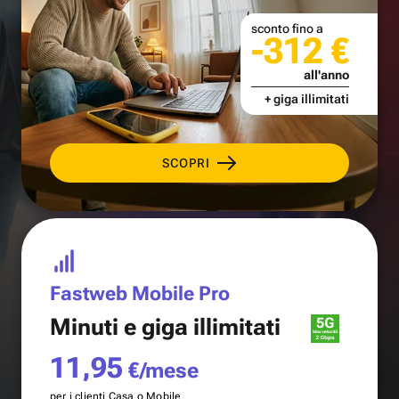
sconto fino a
-312 €
all'anno
+ giga illimitati
SCOPRI
Fastweb Mobile Pro
Minuti e
giga illimitati
11,95
€/mese
per i clienti Casa o Mobile