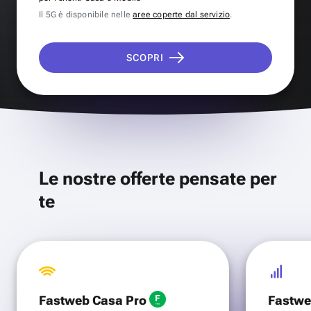
Il 5G è disponibile nelle
aree coperte dal servizio
.
SCOPRI
Le nostre offerte pensate per
te
Fastweb Casa Pro
Fastwe