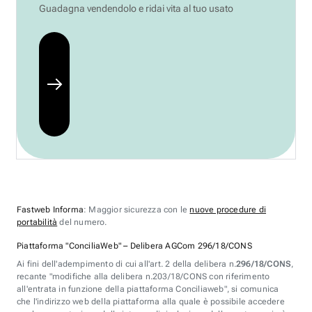
Guadagna vendendolo e ridai vita al tuo usato
Fastweb Informa
: Maggior sicurezza con le
nuove procedure di
portabilità
del numero.
Piattaforma "ConciliaWeb" – Delibera AGCom 296/18/CONS
Ai fini dell'adempimento di cui all'art. 2 della delibera n.
296/18/CONS
,
recante "modifiche alla delibera n.203/18/CONS con riferimento
all'entrata in funzione della piattaforma Conciliaweb", si comunica
che l'indirizzo web della piattaforma alla quale è possibile accedere