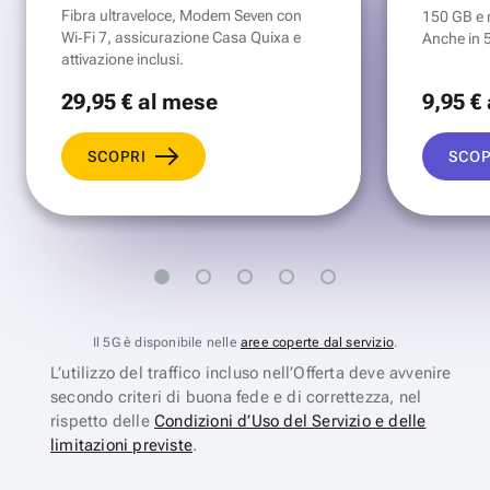
Fibra ultraveloce, Modem Seven con
150 GB e mi
Wi‑Fi 7, assicurazione Casa Quixa e
Anche in 
attivazione inclusi.
29
,95 €
al mese
9
,95 €
SCOPRI
SCOP
Il 5G è disponibile nelle
aree coperte dal servizio
.
L’utilizzo del traffico incluso nell’Offerta deve avvenire
secondo criteri di buona fede e di correttezza, nel
rispetto delle
Condizioni d’Uso del Servizio e delle
limitazioni previste
.