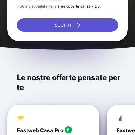
Il 5G è disponibile nelle
aree coperte dal servizio
.
SCOPRI
Le nostre offerte pensate per
te
Fastweb Casa Pro
Fastwe