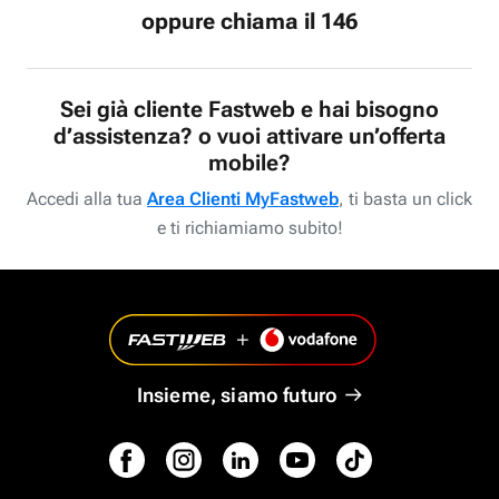
oppure chiama il 146
Sei già cliente Fastweb e hai bisogno
d’assistenza? o vuoi attivare un’offerta
mobile?
Accedi alla tua
Area Clienti MyFastweb
, ti basta un click
e ti richiamiamo subito!
Insieme, siamo futuro