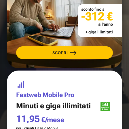
sconto fino a
-312 €
all'anno
+ giga illimitati
SCOPRI
Fastweb Mobile Pro
Minuti e
giga illimitati
11,95
€/mese
per i clienti Casa o Mobile