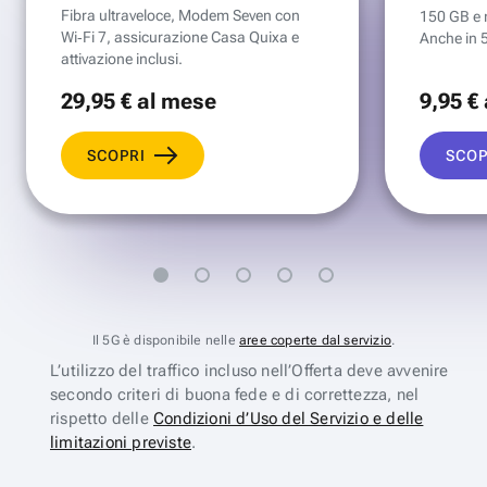
Fibra ultraveloce, Modem Seven con
150 GB e mi
Wi‑Fi 7, assicurazione Casa Quixa e
Anche in 
attivazione inclusi.
29
,95 €
al mese
9
,95 €
SCOPRI
SCOP
Il 5G è disponibile nelle
aree coperte dal servizio
.
L’utilizzo del traffico incluso nell’Offerta deve avvenire
secondo criteri di buona fede e di correttezza, nel
rispetto delle
Condizioni d’Uso del Servizio e delle
limitazioni previste
.