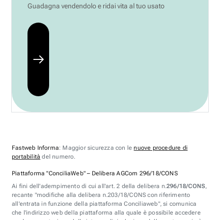
Guadagna vendendolo e ridai vita al tuo usato
Fastweb Informa
: Maggior sicurezza con le
nuove procedure di
portabilità
del numero.
Piattaforma "ConciliaWeb" – Delibera AGCom 296/18/CONS
Ai fini dell'adempimento di cui all'art. 2 della delibera n.
296/18/CONS
,
recante "modifiche alla delibera n.203/18/CONS con riferimento
all'entrata in funzione della piattaforma Conciliaweb", si comunica
che l'indirizzo web della piattaforma alla quale è possibile accedere