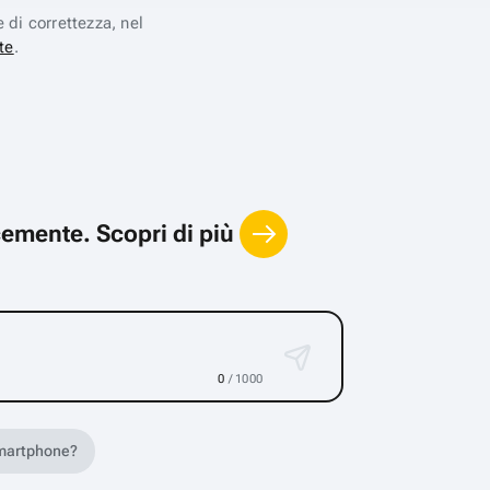
e di correttezza, nel
te
.
locemente.
Scopri di più
0
/ 1000
 smartphone?