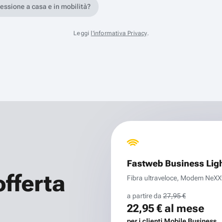
nessione a casa e in mobilità?
Leggi
l'informativa Privacy
.
Fastweb Business Lig
offerta
Fibra ultraveloce, Modem NeXXt 
a partire da
27,95 €
22,95 €
al mese
per i clienti Mobile Business