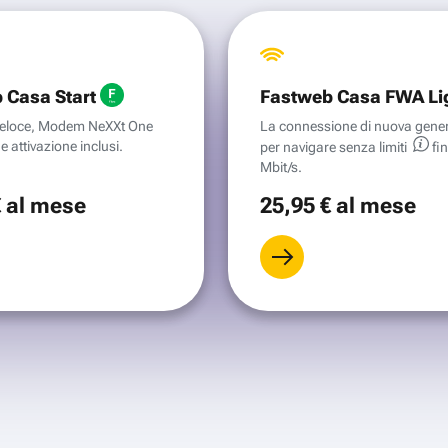
 Casa Start
Fastweb Casa FWA Li
aveloce, Modem NeXXt One
La connessione di nuova gene
e attivazione inclusi.
per navigare senza
limiti
fi
Mbit/s.
€
al mese
25
,95 €
al mese