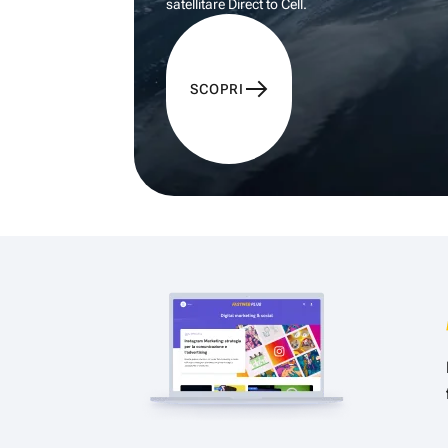
satellitare Direct to Cell.
SCOPRI