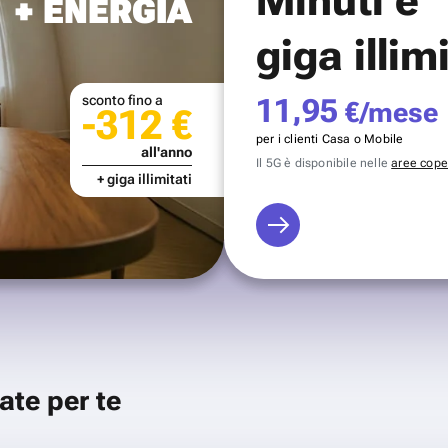
+ ENERGIA
giga illim
sconto fino a
11,95
€/mese
-312 €
per i clienti Casa o Mobile
all'anno
Il 5G è disponibile nelle
aree coper
+ giga illimitati
ate per te