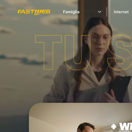
Famiglia
Internet
TU 
+ Wi