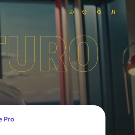
TURO
e Pro