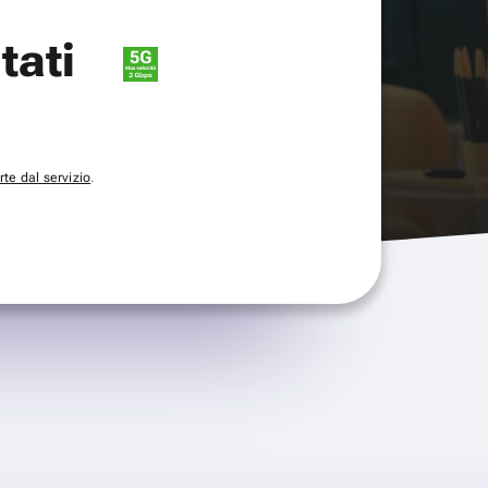
itati
te dal servizio
.