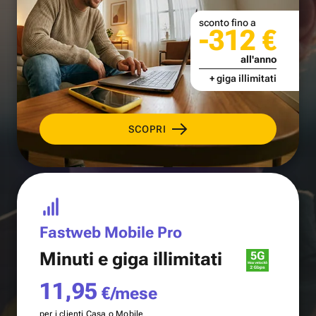
sconto fino a
-312 €
all'anno
+ giga illimitati
SCOPRI
Fastweb Mobile Pro
Minuti e
giga illimitati
11,95
€/mese
per i clienti Casa o Mobile