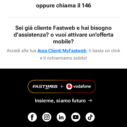
oppure chiama il 146
Sei già cliente Fastweb e hai bisogno
d’assistenza? o vuoi attivare un’offerta
mobile?
Accedi alla tua
Area Clienti MyFastweb
, ti basta un click
e ti richiamiamo subito!
Insieme, siamo futuro