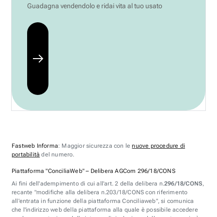
Guadagna vendendolo e ridai vita al tuo usato
Fastweb Informa
: Maggior sicurezza con le
nuove procedure di
portabilità
del numero.
Piattaforma "ConciliaWeb" – Delibera AGCom 296/18/CONS
Ai fini dell'adempimento di cui all'art. 2 della delibera n.
296/18/CONS
,
recante "modifiche alla delibera n.203/18/CONS con riferimento
all'entrata in funzione della piattaforma Conciliaweb", si comunica
che l'indirizzo web della piattaforma alla quale è possibile accedere