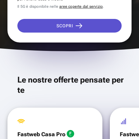
Il 5G è disponibile nelle
aree coperte dal servizio
.
SCOPRI
Le nostre offerte pensate per
te
Fastweb Casa Pro
Fastwe