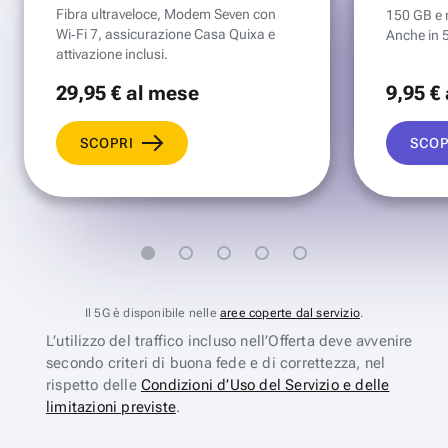
Fibra ultraveloce, Modem Seven con
150 GB e mi
Wi‑Fi 7, assicurazione Casa Quixa e
Anche in 
attivazione inclusi.
29
,95 €
al mese
9
,95 €
SCOPRI
SCOP
Il 5G è disponibile nelle
aree coperte dal servizio
.
L’utilizzo del traffico incluso nell’Offerta deve avvenire
secondo criteri di buona fede e di correttezza, nel
rispetto delle
Condizioni d’Uso del Servizio e delle
limitazioni previste
.