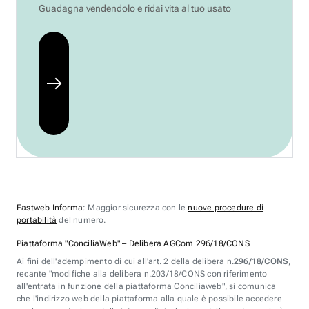
Guadagna vendendolo e ridai vita al tuo usato
Fastweb Informa
: Maggior sicurezza con le
nuove procedure di
portabilità
del numero.
Piattaforma "ConciliaWeb" – Delibera AGCom 296/18/CONS
Ai fini dell'adempimento di cui all'art. 2 della delibera n.
296/18/CONS
,
recante "modifiche alla delibera n.203/18/CONS con riferimento
all'entrata in funzione della piattaforma Conciliaweb", si comunica
che l'indirizzo web della piattaforma alla quale è possibile accedere