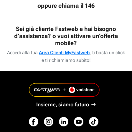
oppure chiama il 146
Sei già cliente Fastweb e hai bisogno
d’assistenza? o vuoi attivare un’offerta
mobile?
Accedi alla tua
Area Clienti MyFastweb
, ti basta un click
e ti richiamiamo subito!
Insieme, siamo futuro