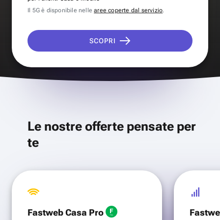
Il 5G è disponibile nelle
aree coperte dal servizio
.
SCOPRI
Le nostre offerte pensate per
te
Fastweb Casa Pro
Fastwe