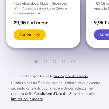
Fibra ultraveloce, Modem Seven con
150 GB e mi
Wi‑Fi 7, assicurazione Casa Quixa e
Anche in 
attivazione inclusi.
29
,95 €
al mese
9
,95 €
SCOPRI
SCOP
Il 5G è disponibile nelle
aree coperte dal servizio
.
L’utilizzo del traffico incluso nell’Offerta deve avvenire
secondo criteri di buona fede e di correttezza, nel
rispetto delle
Condizioni d’Uso del Servizio e delle
limitazioni previste
.