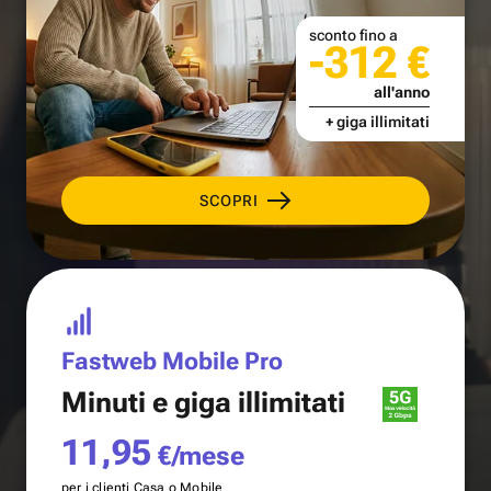
sconto fino a
-312 €
all'anno
+ giga illimitati
SCOPRI
Fastweb Mobile Pro
Minuti e
giga illimitati
11,95
€/mese
per i clienti Casa o Mobile