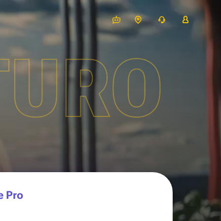
TURO
e Pro