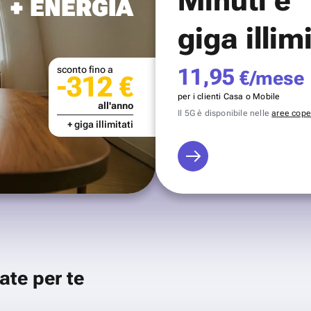
+ ENERGIA
giga illim
sconto fino a
11,95
€/mese
-312 €
per i clienti Casa o Mobile
all'anno
Il 5G è disponibile nelle
aree coper
+ giga illimitati
ate per te