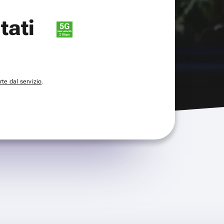
itati
te dal servizio
.