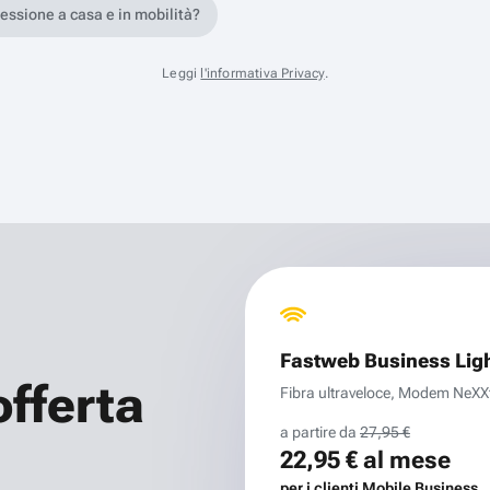
nessione a casa e in mobilità?
Leggi
l'informativa Privacy
.
Fastweb Business Lig
offerta
Fibra ultraveloce, Modem NeXXt 
a partire da
27,95 €
22,95 €
al mese
per i clienti Mobile Business