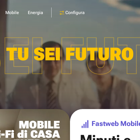
Configura
Mobile
Energia
SEI FU
TU SEI FUTURO
MOBILE
Fastweb Mobil
-Fi di CASA
Minuti e