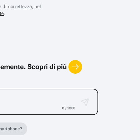
e di correttezza, nel
te
.
locemente.
Scopri di più
0
/ 1000
 smartphone?