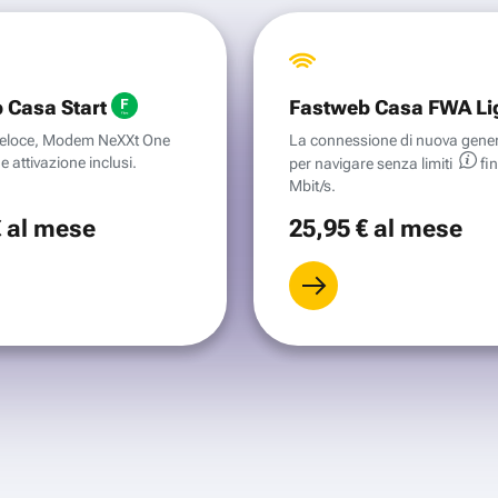
 Casa Start
Fastweb Casa FWA Li
aveloce, Modem NeXXt One
La connessione di nuova gene
e attivazione inclusi.
per navigare senza
limiti
fi
Mbit/s.
€
al mese
25
,95 €
al mese