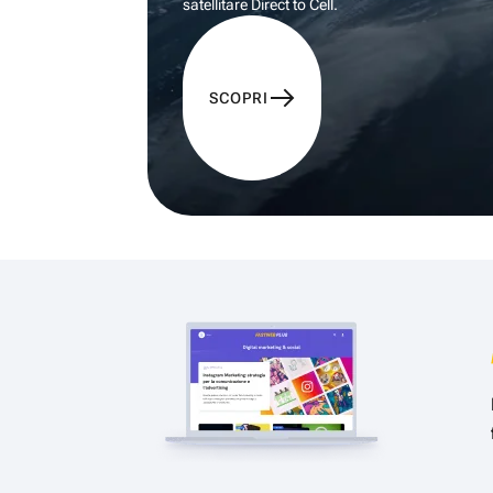
satellitare Direct to Cell.
SCOPRI