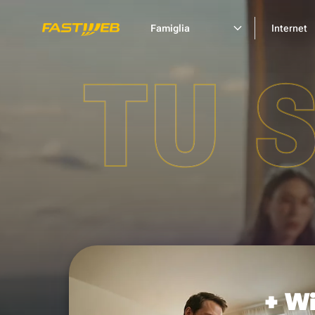
Famiglia
Internet
TU 
+ Wi