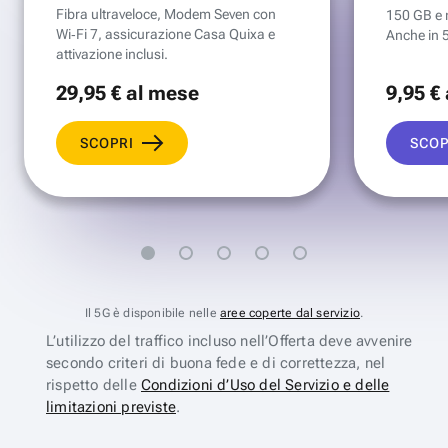
Fibra ultraveloce, Modem Seven con
150 GB e mi
Wi‑Fi 7, assicurazione Casa Quixa e
Anche in 
attivazione inclusi.
29
,95 €
al mese
9
,95 €
SCOPRI
SCOP
Il 5G è disponibile nelle
aree coperte dal servizio
.
L’utilizzo del traffico incluso nell’Offerta deve avvenire
secondo criteri di buona fede e di correttezza, nel
rispetto delle
Condizioni d’Uso del Servizio e delle
limitazioni previste
.