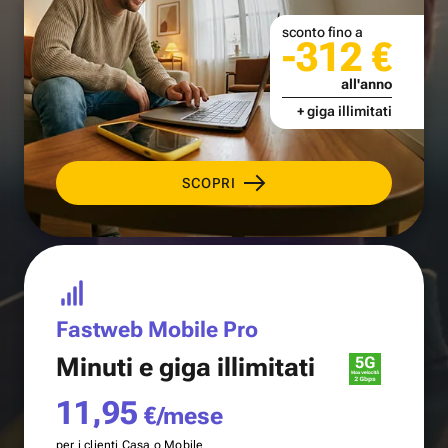
sconto fino a
-312 €
all'anno
+ giga illimitati
SCOPRI
Fastweb Mobile Pro
Minuti e
giga illimitati
11,95
€/mese
per i clienti Casa o Mobile