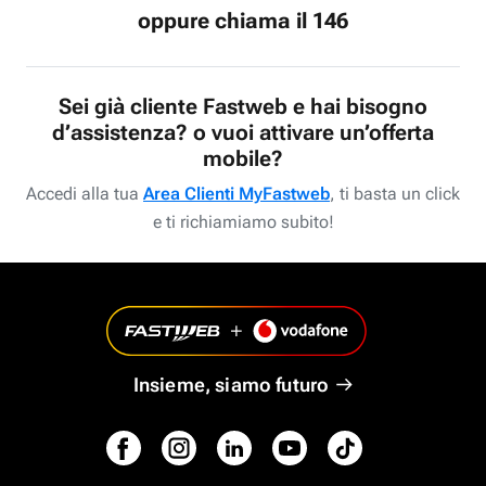
oppure chiama il 146
Sei già cliente Fastweb e hai bisogno
d’assistenza? o vuoi attivare un’offerta
mobile?
Accedi alla tua
Area Clienti MyFastweb
, ti basta un click
e ti richiamiamo subito!
Insieme, siamo futuro