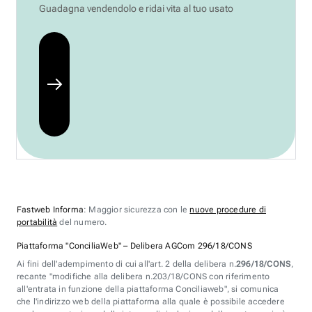
Guadagna vendendolo e ridai vita al tuo usato
Fastweb Informa
: Maggior sicurezza con le
nuove procedure di
portabilità
del numero.
Piattaforma "ConciliaWeb" – Delibera AGCom 296/18/CONS
Ai fini dell'adempimento di cui all'art. 2 della delibera n.
296/18/CONS
,
recante "modifiche alla delibera n.203/18/CONS con riferimento
all'entrata in funzione della piattaforma Conciliaweb", si comunica
che l'indirizzo web della piattaforma alla quale è possibile accedere