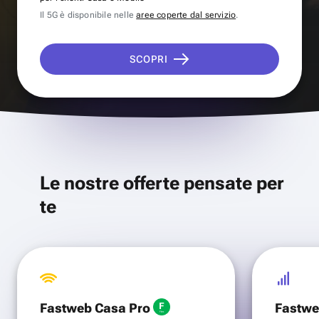
Il 5G è disponibile nelle
aree coperte dal servizio
.
SCOPRI
Le nostre offerte pensate per
te
Fastweb Casa Pro
Fastwe