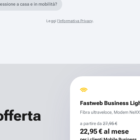
nessione a casa e in mobilità?
Leggi
l'informativa Privacy
.
Fastweb Business Lig
offerta
Fibra ultraveloce, Modem NeXXt 
a partire da
27,95 €
22,95 €
al mese
per i clienti Mobile Business