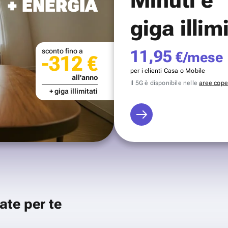
+ ENERGIA
giga illim
sconto fino a
11,95
€/mese
-312 €
per i clienti Casa o Mobile
all'anno
Il 5G è disponibile nelle
aree coper
+ giga illimitati
ate per te