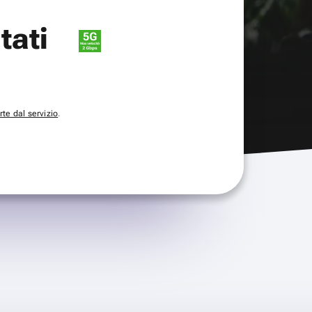
itati
te dal servizio
.