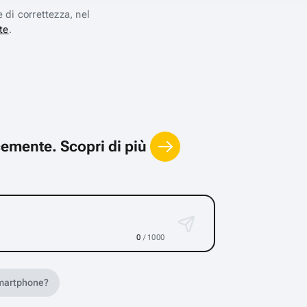
e di correttezza, nel
te
.
locemente.
Scopri di più
0
/ 1000
 smartphone?