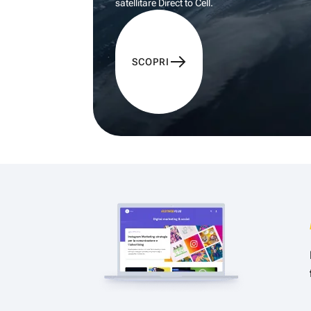
satellitare Direct to Cell.
SCOPRI