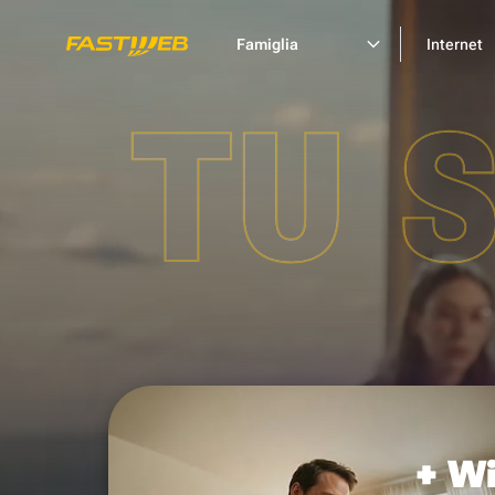
Famiglia
Internet
TU 
+ Wi