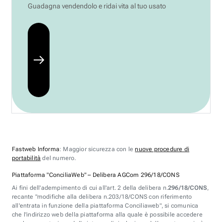
Guadagna vendendolo e ridai vita al tuo usato
Fastweb Informa
: Maggior sicurezza con le
nuove procedure di
portabilità
del numero.
Piattaforma "ConciliaWeb" – Delibera AGCom 296/18/CONS
Ai fini dell'adempimento di cui all'art. 2 della delibera n.
296/18/CONS
,
recante "modifiche alla delibera n.203/18/CONS con riferimento
all'entrata in funzione della piattaforma Conciliaweb", si comunica
che l'indirizzo web della piattaforma alla quale è possibile accedere