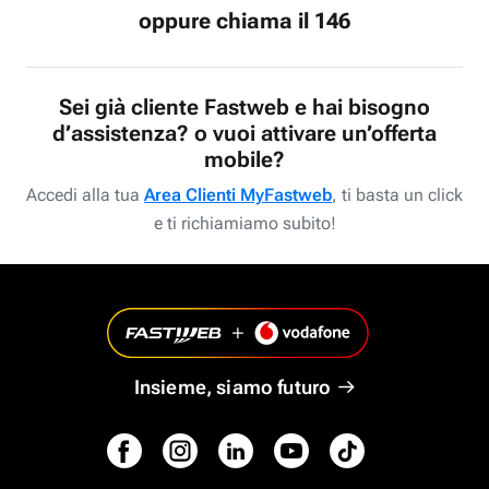
oppure chiama il 146
Sei già cliente Fastweb e hai bisogno
d’assistenza? o vuoi attivare un’offerta
mobile?
Accedi alla tua
Area Clienti MyFastweb
, ti basta un click
e ti richiamiamo subito!
Insieme, siamo futuro