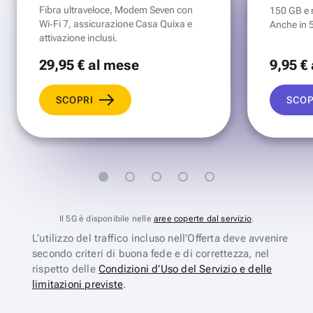
Fibra ultraveloce, Modem Seven con
150 GB e mi
Wi‑Fi 7, assicurazione Casa Quixa e
Anche in 
attivazione inclusi.
29
,95 €
al mese
9
,95 €
SCOPRI
SCOP
Il 5G è disponibile nelle
aree coperte dal servizio
.
L’utilizzo del traffico incluso nell’Offerta deve avvenire
secondo criteri di buona fede e di correttezza, nel
rispetto delle
Condizioni d’Uso del Servizio e delle
limitazioni previste
.