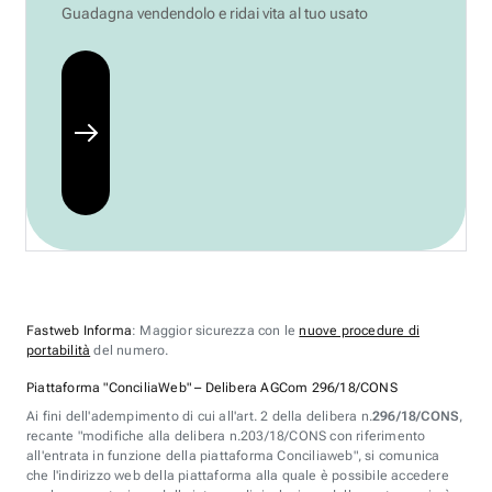
Guadagna vendendolo e ridai vita al tuo usato
Fastweb Informa
: Maggior sicurezza con le
nuove procedure di
portabilità
del numero.
Piattaforma "ConciliaWeb" – Delibera AGCom 296/18/CONS
Ai fini dell'adempimento di cui all'art. 2 della delibera n.
296/18/CONS
,
recante "modifiche alla delibera n.203/18/CONS con riferimento
all'entrata in funzione della piattaforma Conciliaweb", si comunica
che l'indirizzo web della piattaforma alla quale è possibile accedere