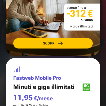
sconto fino a
-312 €
all'anno
+ giga illimitati
SCOPRI
Fastweb Mobile Pro
Minuti e
giga illimitati
11,95
€/mese
per i clienti Casa o Mobile