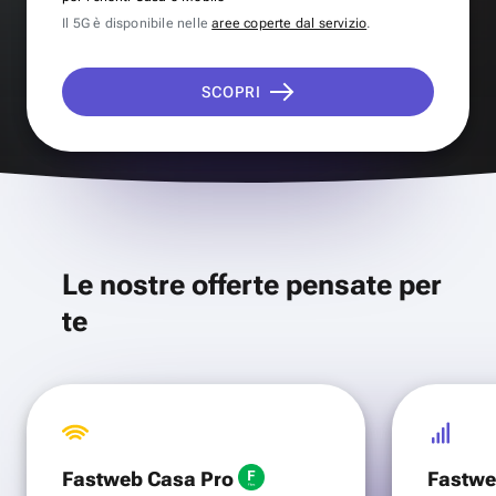
Il 5G è disponibile nelle
aree coperte dal servizio
.
SCOPRI
Le nostre offerte pensate per
te
Fastweb Casa Pro
Fastwe