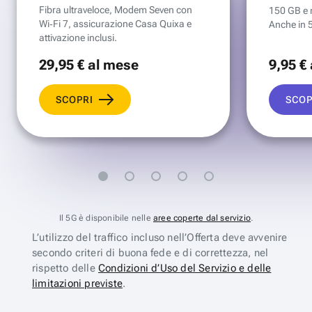
Fibra ultraveloce, Modem Seven con
150 GB e mi
Wi‑Fi 7, assicurazione Casa Quixa e
Anche in 
attivazione inclusi.
29
,95 €
al mese
9
,95 €
SCOPRI
SCOP
Il 5G è disponibile nelle
aree coperte dal servizio
.
L’utilizzo del traffico incluso nell’Offerta deve avvenire
secondo criteri di buona fede e di correttezza, nel
rispetto delle
Condizioni d’Uso del Servizio e delle
limitazioni previste
.