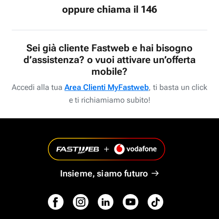
oppure chiama il 146
Sei già cliente Fastweb e hai bisogno
d’assistenza? o vuoi attivare un’offerta
mobile?
Accedi alla tua
Area Clienti MyFastweb
, ti basta un click
e ti richiamiamo subito!
Insieme, siamo futuro