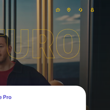
TURO
e Pro