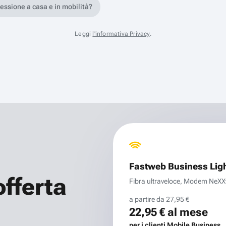
nessione a casa e in mobilità?
Leggi
l'informativa Privacy
.
Fastweb Business Lig
offerta
Fibra ultraveloce, Modem NeXXt 
a partire da
27,95 €
22,95 €
al mese
per i clienti Mobile Business