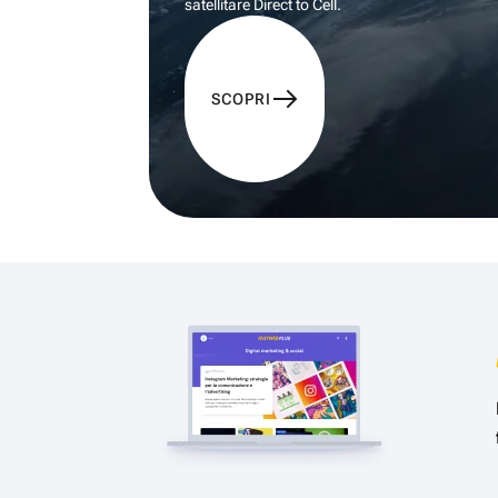
satellitare Direct to Cell.
SCOPRI