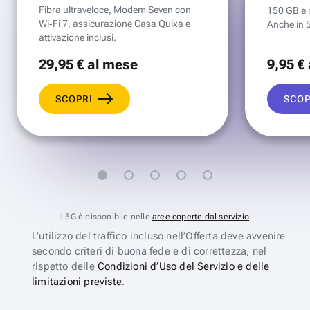
Fibra ultraveloce, Modem Seven con
150 GB e mi
Wi‑Fi 7, assicurazione Casa Quixa e
Anche in 
attivazione inclusi.
29
,95 €
al mese
9
,95 €
SCOPRI
SCOP
Il 5G è disponibile nelle
aree coperte dal servizio
.
L’utilizzo del traffico incluso nell’Offerta deve avvenire
secondo criteri di buona fede e di correttezza, nel
rispetto delle
Condizioni d’Uso del Servizio e delle
limitazioni previste
.