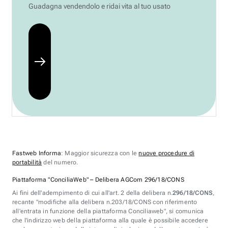
Guadagna vendendolo e ridai vita al tuo usato
Fastweb Informa
: Maggior sicurezza con le
nuove procedure di
portabilità
del numero.
Piattaforma "ConciliaWeb" – Delibera AGCom 296/18/CONS
Ai fini dell'adempimento di cui all'art. 2 della delibera n.
296/18/CONS
,
recante "modifiche alla delibera n.203/18/CONS con riferimento
all'entrata in funzione della piattaforma Conciliaweb", si comunica
che l'indirizzo web della piattaforma alla quale è possibile accedere