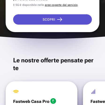
Il 5G è disponibile nelle
aree coperte dal servizio
.
SCOPRI
Le nostre offerte pensate per
te
Fastweb Casa Pro
Fastwe