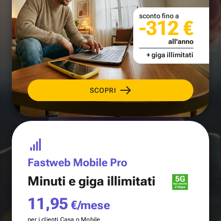
sconto fino a
-312 €
all'anno
+ giga illimitati
SCOPRI
Fastweb Mobile Pro
Minuti e
giga illimitati
11,95
€/mese
per i clienti Casa o Mobile