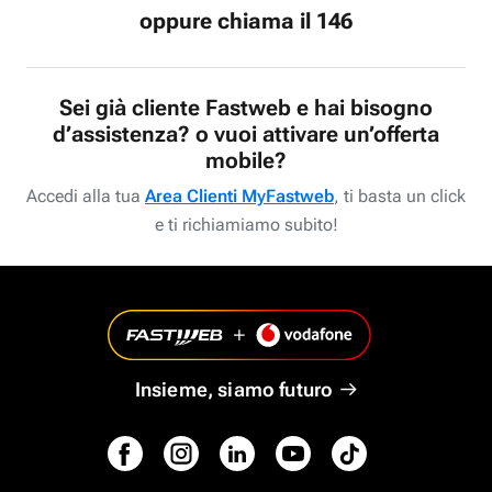
oppure chiama il 146
Sei già cliente Fastweb e hai bisogno
d’assistenza? o vuoi attivare un’offerta
mobile?
Accedi alla tua
Area Clienti MyFastweb
, ti basta un click
e ti richiamiamo subito!
Insieme, siamo futuro