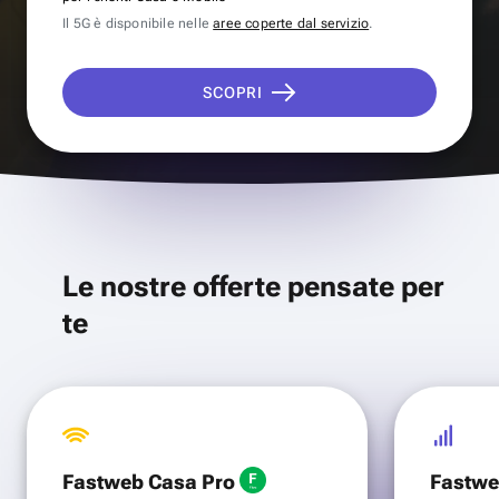
Il 5G è disponibile nelle
aree coperte dal servizio
.
SCOPRI
Le nostre offerte pensate per
te
Fastweb Casa Pro
Fastwe