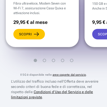
Fibra ultraveloce, Modem Seven con
150 GB e mi
Wi‑Fi 7, assicurazione Casa Quixa e
Anche in 
attivazione inclusi.
29
,95 €
al mese
9
,95 €
SCOPRI
SCOP
Il 5G è disponibile nelle
aree coperte dal servizio
.
L’utilizzo del traffico incluso nell’Offerta deve avvenire
secondo criteri di buona fede e di correttezza, nel
rispetto delle
Condizioni d’Uso del Servizio e delle
limitazioni previste
.