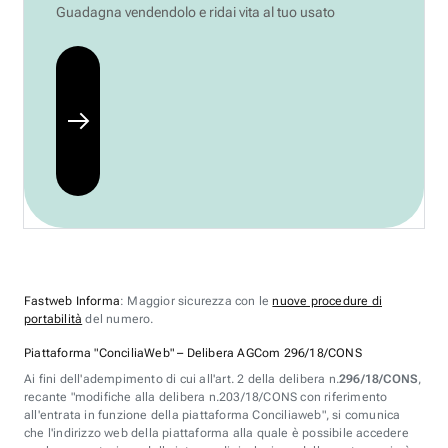
Guadagna vendendolo e ridai vita al tuo usato
Fastweb Informa
: Maggior sicurezza con le
nuove procedure di
portabilità
del numero.
Piattaforma "ConciliaWeb" – Delibera AGCom 296/18/CONS
Ai fini dell'adempimento di cui all'art. 2 della delibera n.
296/18/CONS
,
recante "modifiche alla delibera n.203/18/CONS con riferimento
all'entrata in funzione della piattaforma Conciliaweb", si comunica
che l'indirizzo web della piattaforma alla quale è possibile accedere