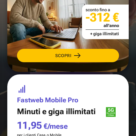
sconto fino a
-312 €
all'anno
+ giga illimitati
SCOPRI
Fastweb Mobile Pro
Minuti e
giga illimitati
11,95
€/mese
per i clienti Casa o Mobile