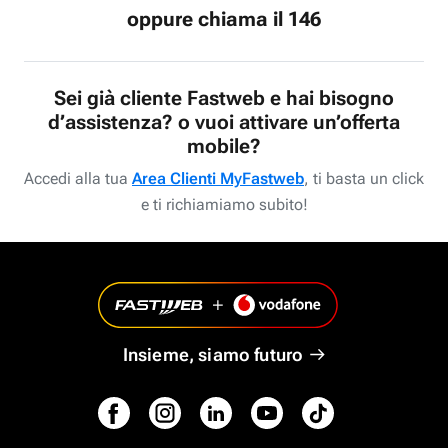
oppure chiama il 146
Sei già cliente Fastweb e hai bisogno
d’assistenza? o vuoi attivare un’offerta
mobile?
Accedi alla tua
Area Clienti MyFastweb
, ti basta un click
e ti richiamiamo subito!
Insieme, siamo futuro