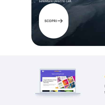
satellitare Direct to Cell.
SCOPRI