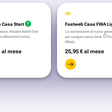
 Casa Start
Fastweb Casa FWA Li
aveloce, Modem NeXXt One
La connessione di nuova gene
e attivazione inclusi.
per navigare senza
limiti
fi
Mbit/s.
€
al mese
25
,95 €
al mese