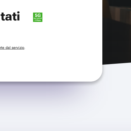
itati
te dal servizio
.