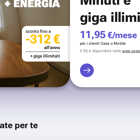
+ ENERGIA
giga illim
sconto fino a
11,95
€/mese
-312 €
per i clienti Casa o Mobile
all'anno
Il 5G è disponibile nelle
aree coper
+ giga illimitati
ate per te