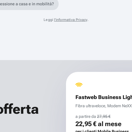
nessione a casa e in mobilità?
Leggi
l'informativa Privacy
.
Fastweb Business Lig
offerta
Fibra ultraveloce, Modem NeXXt 
a partire da
27,95 €
22,95 €
al mese
per i clienti Mobile Business