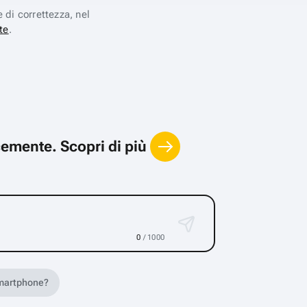
e di correttezza, nel
te
.
locemente.
Scopri di più
0
/ 1000
 smartphone?