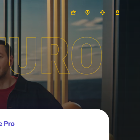
TURO
e Pro