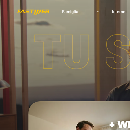
Famiglia
Internet
TU 
+ Wi