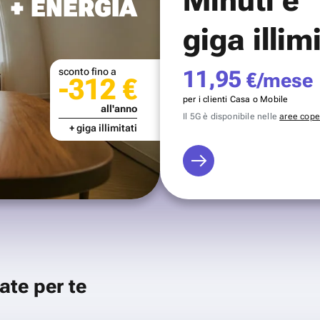
+ ENERGIA
giga illim
sconto fino a
11,95
€/mese
-312 €
per i clienti Casa o Mobile
all'anno
Il 5G è disponibile nelle
aree coper
+ giga illimitati
ate per te