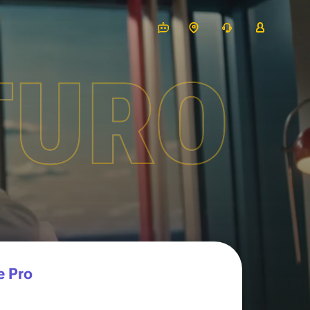
TURO
e Pro