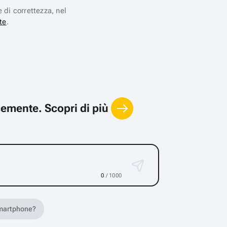
e di correttezza, nel
te
.
locemente.
Scopri di più
0
/ 1000
 smartphone?