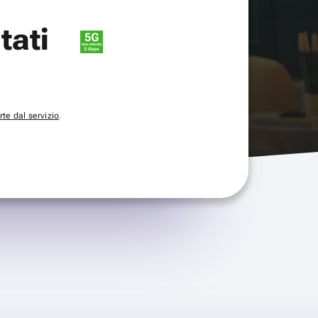
itati
te dal servizio
.