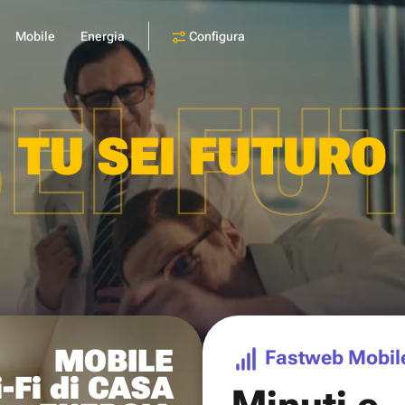
Configura
Mobile
Energia
SEI FU
TU SEI FUTURO
MOBILE
Fastweb Mobil
-Fi di CASA
Minuti e