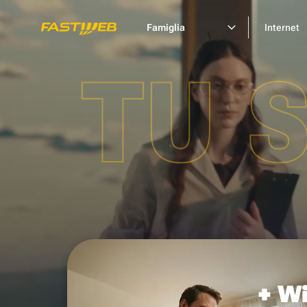
Famiglia
Internet
TU 
+ Wi