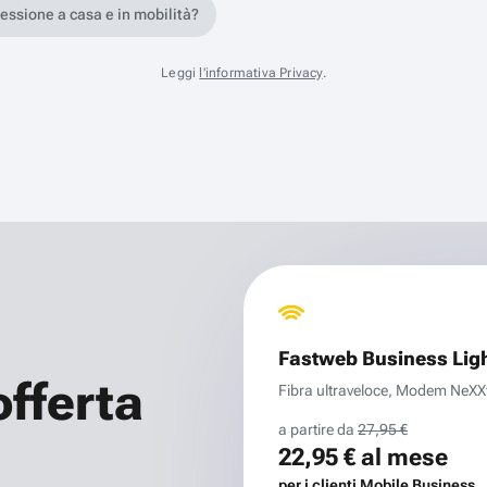
nessione a casa e in mobilità?
Leggi
l'informativa Privacy
.
Fastweb Business Lig
offerta
Fibra ultraveloce, Modem NeXXt 
a partire da
27,95 €
22,95 €
al mese
per i clienti Mobile Business