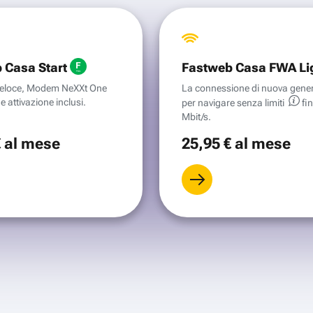
 Casa Start
Fastweb Casa FWA Li
aveloce, Modem NeXXt One
La connessione di nuova gene
e attivazione inclusi.
per navigare senza
limiti
fi
Mbit/s.
€
al mese
25
,95 €
al mese