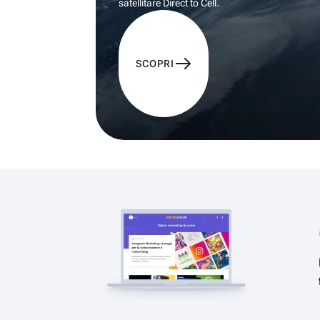
satellitare Direct to Cell.
SCOPRI