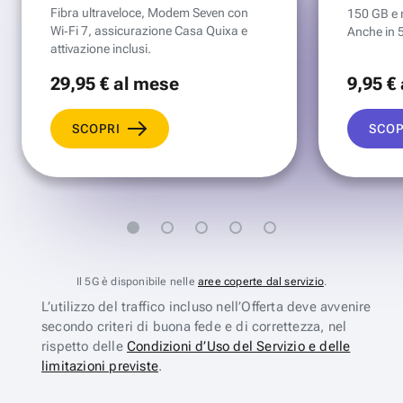
Fibra ultraveloce, Modem Seven con
150 GB e mi
Wi‑Fi 7, assicurazione Casa Quixa e
Anche in 
attivazione inclusi.
29
,95 €
al mese
9
,95 €
SCOPRI
SCOP
Il 5G è disponibile nelle
aree coperte dal servizio
.
L’utilizzo del traffico incluso nell’Offerta deve avvenire
secondo criteri di buona fede e di correttezza, nel
rispetto delle
Condizioni d’Uso del Servizio e delle
limitazioni previste
.