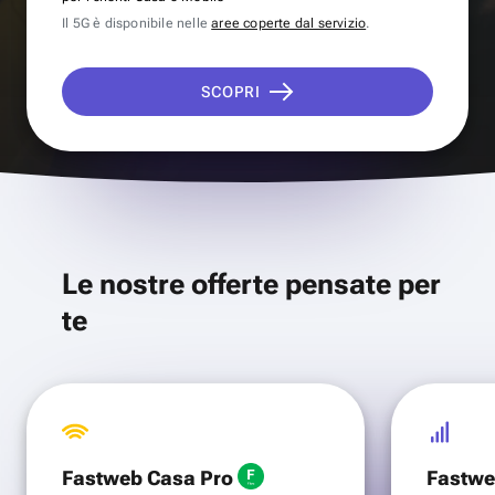
Il 5G è disponibile nelle
aree coperte dal servizio
.
SCOPRI
Le nostre offerte pensate per
te
Fastweb Casa Pro
Fastwe