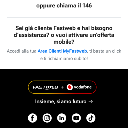
oppure chiama il 146
Sei già cliente Fastweb e hai bisogno
d’assistenza? o vuoi attivare un’offerta
mobile?
Accedi alla tua
Area Clienti MyFastweb
, ti basta un click
e ti richiamiamo subito!
Insieme, siamo futuro