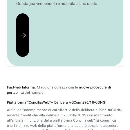
Guadagna vendendolo e ridai vita al tuo usato
Fastweb Informa
: Maggior sicurezza con le
nuove procedure di
portabilità
del numero.
Piattaforma "ConciliaWeb" – Delibera AGCom 296/18/CONS
Ai fini dell'adempimento di cui all'art. 2 della delibera n.
296/18/CONS
,
recante "modifiche alla delibera n.203/18/CONS con riferimento
all'entrata in funzione della piattaforma Conciliaweb", si comunica
che l'indirizzo web della piattaforma alla quale è possibile accedere