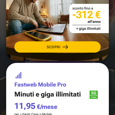
sconto fino a
-312 €
all'anno
+ giga illimitati
SCOPRI
Fastweb Mobile Pro
Minuti e
giga illimitati
11,95
€/mese
per i clienti Casa o Mobile