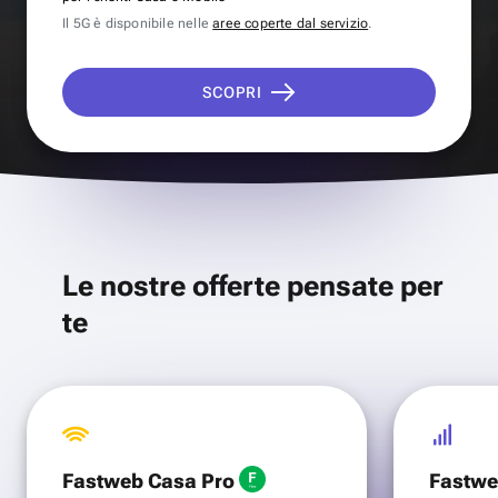
Il 5G è disponibile nelle
aree coperte dal servizio
.
SCOPRI
Le nostre offerte pensate per
te
Fastweb Casa Pro
Fastwe