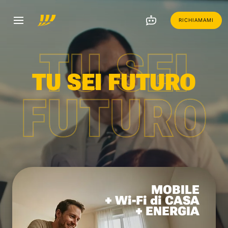
RICHIAMAMI
TU SEI
TU SEI FUTURO
FUTURO
MOBILE
+ Wi-Fi di CASA
+ ENERGIA