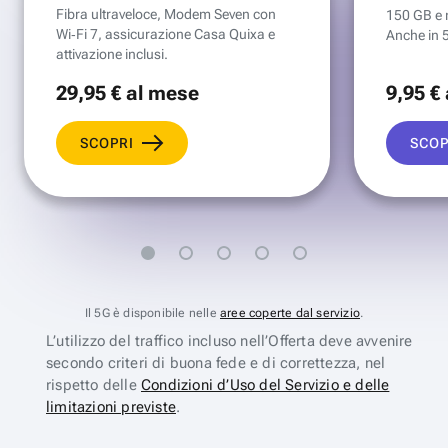
Fibra ultraveloce, Modem Seven con
150 GB e mi
Wi‑Fi 7, assicurazione Casa Quixa e
Anche in 
attivazione inclusi.
29
,95 €
al mese
9
,95 €
SCOPRI
SCOP
Il 5G è disponibile nelle
aree coperte dal servizio
.
L’utilizzo del traffico incluso nell’Offerta deve avvenire
secondo criteri di buona fede e di correttezza, nel
rispetto delle
Condizioni d’Uso del Servizio e delle
limitazioni previste
.