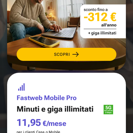
sconto fino a
-312 €
all'anno
+ giga illimitati
SCOPRI
Fastweb Mobile Pro
Minuti e
giga illimitati
11,95
€/mese
per i clienti Casa o Mobile