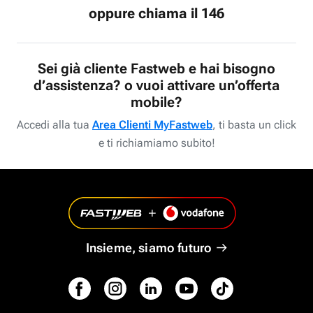
oppure chiama il 146
Sei già cliente Fastweb e hai bisogno
d’assistenza? o vuoi attivare un’offerta
mobile?
Accedi alla tua
Area Clienti MyFastweb
, ti basta un click
e ti richiamiamo subito!
Insieme, siamo futuro