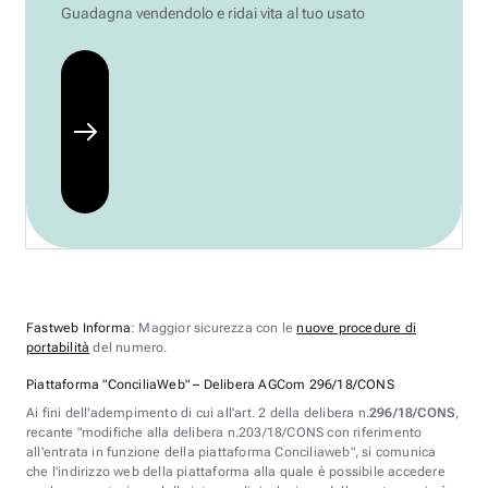
Guadagna vendendolo e ridai vita al tuo usato
Fastweb Informa
: Maggior sicurezza con le
nuove procedure di
portabilità
del numero.
Piattaforma "ConciliaWeb" – Delibera AGCom 296/18/CONS
Ai fini dell'adempimento di cui all'art. 2 della delibera n.
296/18/CONS
,
recante "modifiche alla delibera n.203/18/CONS con riferimento
all'entrata in funzione della piattaforma Conciliaweb", si comunica
che l'indirizzo web della piattaforma alla quale è possibile accedere