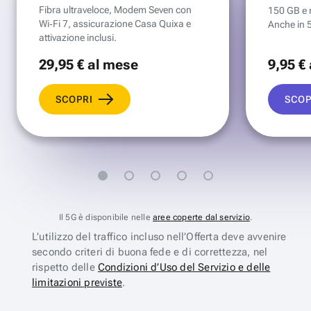
Fibra ultraveloce, Modem Seven con
150 GB e mi
Wi‑Fi 7, assicurazione Casa Quixa e
Anche in 
attivazione inclusi.
29
,95 €
al mese
9
,95 €
SCOPRI
SCOP
Il 5G è disponibile nelle
aree coperte dal servizio
.
L’utilizzo del traffico incluso nell’Offerta deve avvenire
secondo criteri di buona fede e di correttezza, nel
rispetto delle
Condizioni d’Uso del Servizio e delle
limitazioni previste
.