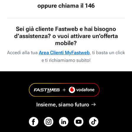
oppure chiama il 146
Sei già cliente Fastweb e hai bisogno
d’assistenza? o vuoi attivare un’offerta
mobile?
Accedi alla tua
Area Clienti MyFastweb
, ti basta un click
e ti richiamiamo subito!
Insieme, siamo futuro