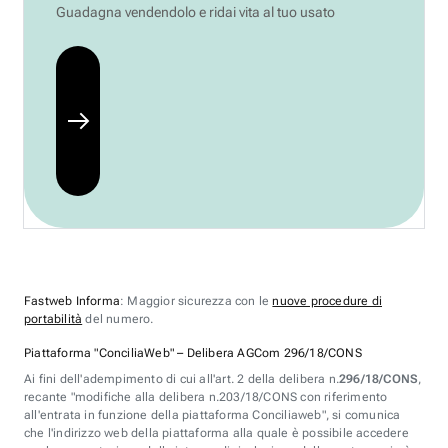
Guadagna vendendolo e ridai vita al tuo usato
Fastweb Informa
: Maggior sicurezza con le
nuove procedure di
portabilità
del numero.
Piattaforma "ConciliaWeb" – Delibera AGCom 296/18/CONS
Ai fini dell'adempimento di cui all'art. 2 della delibera n.
296/18/CONS
,
recante "modifiche alla delibera n.203/18/CONS con riferimento
all'entrata in funzione della piattaforma Conciliaweb", si comunica
che l'indirizzo web della piattaforma alla quale è possibile accedere