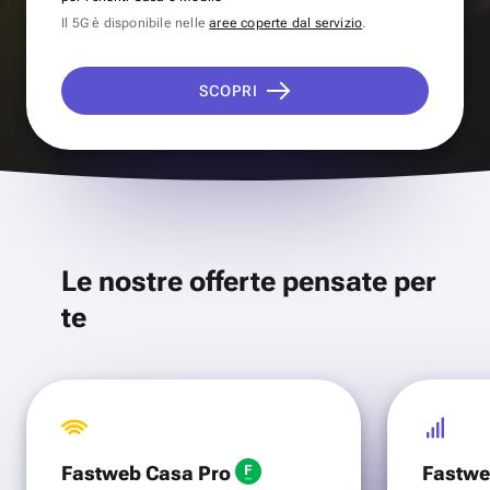
Il 5G è disponibile nelle
aree coperte dal servizio
.
SCOPRI
Le nostre offerte pensate per
te
Fastweb Casa Pro
Fastwe