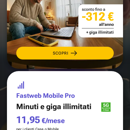
sconto fino a
-312 €
all'anno
+ giga illimitati
SCOPRI
Fastweb Mobile Pro
Minuti e
giga illimitati
11,95
€/mese
per i clienti Casa o Mobile