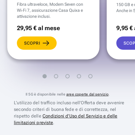
Fibra ultraveloce, Modem Seven con
150 GB e mi
Wi‑Fi 7, assicurazione Casa Quixa e
Anche in 
attivazione inclusi.
29
,95 €
al mese
9
,95 €
SCOPRI
SCOP
Il 5G è disponibile nelle
aree coperte dal servizio
.
L’utilizzo del traffico incluso nell’Offerta deve avvenire
secondo criteri di buona fede e di correttezza, nel
rispetto delle
Condizioni d’Uso del Servizio e delle
limitazioni previste
.