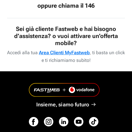
oppure chiama il 146
Sei già cliente Fastweb e hai bisogno
d’assistenza? o vuoi attivare un’offerta
mobile?
Accedi alla tua
Area Clienti MyFastweb
, ti basta un click
e ti richiamiamo subito!
Insieme, siamo futuro