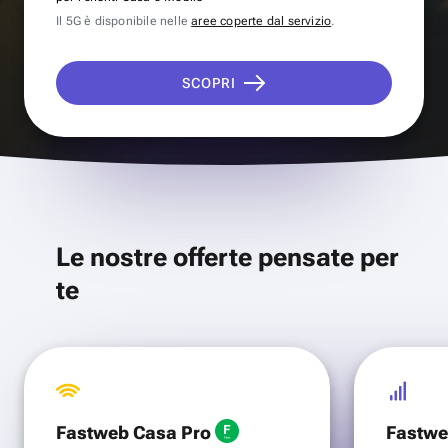
Il 5G è disponibile nelle
aree coperte dal servizio
.
SCOPRI
Le nostre offerte pensate per
te
Fastweb Casa Pro
Fastwe