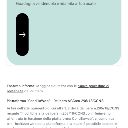
Guadagna vendendolo e ridai vita al tuo usato
Fastweb Informa
: Maggior sicurezza con le
nuove procedure di
portabilità
del numero.
Piattaforma "ConciliaWeb" – Delibera AGCom 296/18/CONS
Ai fini dell'adempimento di cui all'art. 2 della delibera n.
296/18/CONS
,
recante "modifiche alla delibera n.203/18/CONS con riferimento
all'entrata in funzione della piattaforma Conciliaweb", si comunica
che l'indirizzo web della piattaforma alla quale è possibile accedere