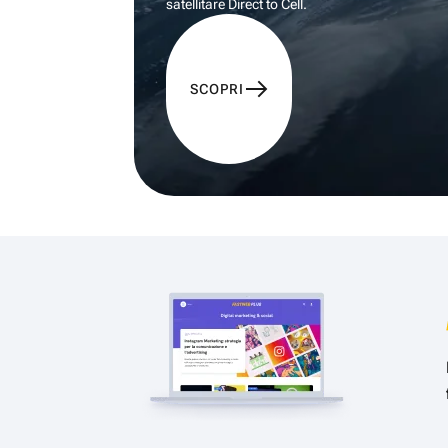
satellitare Direct to Cell.
SCOPRI