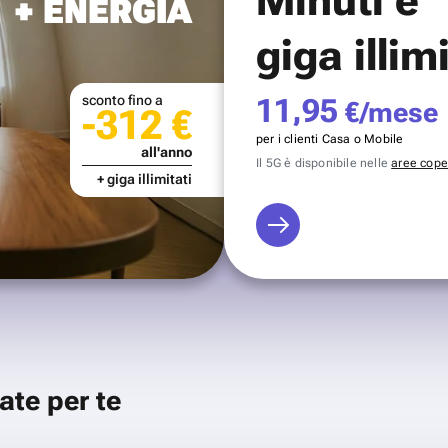
+ ENERGIA
giga illim
sconto fino a
11,95
€/mese
-312 €
per i clienti Casa o Mobile
all'anno
Il 5G è disponibile nelle
aree coper
+ giga illimitati
ate per te