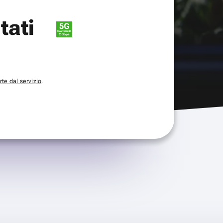
itati
te dal servizio
.