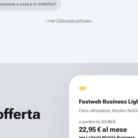
nessione a casa e in mobilità?
Leggi
l'informativa Privacy
.
Fastweb Business Lig
offerta
Fibra ultraveloce, Modem NeXXt 
a partire da
27,95 €
22,95 €
al mese
per i clienti Mobile Business