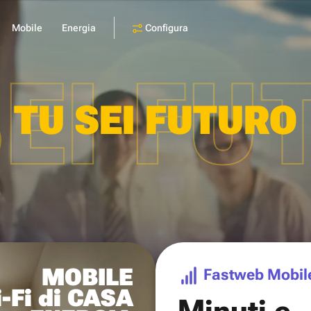
Configura
Mobile
Energia
SEI FU
TU SEI FUTURO
MOBILE
Fastweb Mobil
-Fi di CASA
Minuti e