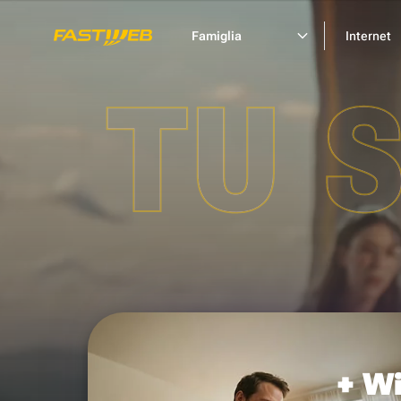
Famiglia
Internet
TU 
+ Wi