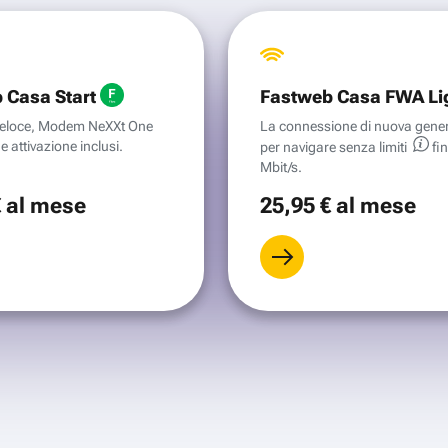
 Casa Start
Fastweb Casa FWA Li
aveloce, Modem NeXXt One
La connessione di nuova gene
e attivazione inclusi.
per navigare senza
limiti
fi
Mbit/s.
€
al mese
25
,95 €
al mese