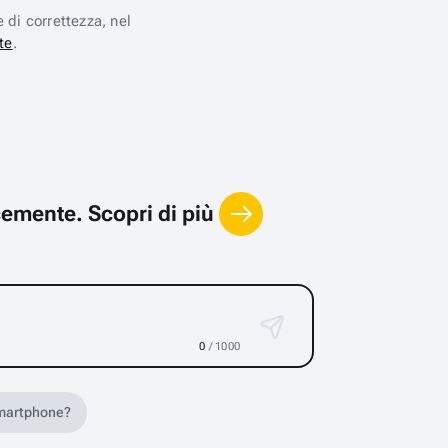
e di correttezza, nel
te
.
locemente.
Scopri di più
0
/ 1000
 smartphone?