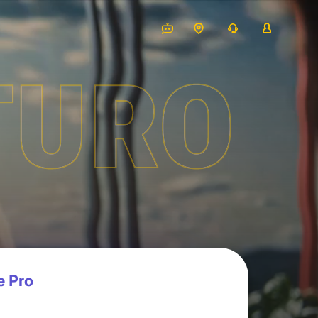
TURO
e Pro