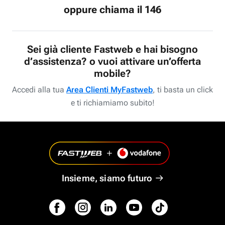
oppure chiama il 146
Sei già cliente Fastweb e hai bisogno
d’assistenza? o vuoi attivare un’offerta
mobile?
Accedi alla tua
Area Clienti MyFastweb
, ti basta un click
e ti richiamiamo subito!
Insieme, siamo futuro