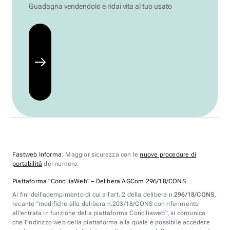
Guadagna vendendolo e ridai vita al tuo usato
Fastweb Informa
: Maggior sicurezza con le
nuove procedure di
portabilità
del numero.
Piattaforma "ConciliaWeb" – Delibera AGCom 296/18/CONS
Ai fini dell'adempimento di cui all'art. 2 della delibera n.
296/18/CONS
,
recante "modifiche alla delibera n.203/18/CONS con riferimento
all'entrata in funzione della piattaforma Conciliaweb", si comunica
che l'indirizzo web della piattaforma alla quale è possibile accedere