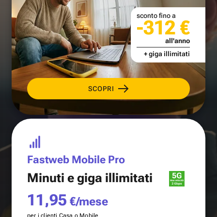
sconto fino a
-312 €
all'anno
+ giga illimitati
SCOPRI
Fastweb Mobile Pro
Minuti e
giga illimitati
11,95
€/mese
per i clienti Casa o Mobile