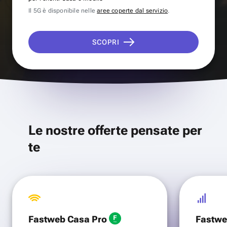
Il 5G è disponibile nelle
aree coperte dal servizio
.
SCOPRI
Le nostre offerte pensate per
te
Fastweb Casa Pro
Fastwe