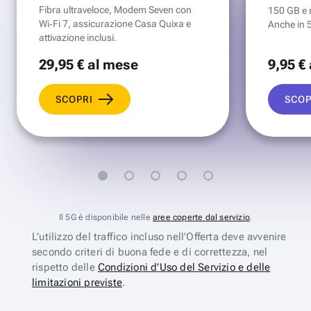
Fibra ultraveloce, Modem Seven con
150 GB e mi
Wi‑Fi 7, assicurazione Casa Quixa e
Anche in 
attivazione inclusi.
29
,95 €
al mese
9
,95 €
SCOPRI
SCOP
Il 5G è disponibile nelle
aree coperte dal servizio
.
L’utilizzo del traffico incluso nell’Offerta deve avvenire
secondo criteri di buona fede e di correttezza, nel
rispetto delle
Condizioni d’Uso del Servizio e delle
limitazioni previste
.