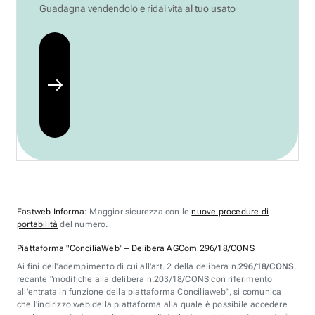
Guadagna vendendolo e ridai vita al tuo usato
Fastweb Informa
: Maggior sicurezza con le
nuove procedure di
portabilità
del numero.
Piattaforma "ConciliaWeb" – Delibera AGCom 296/18/CONS
Ai fini dell'adempimento di cui all'art. 2 della delibera n.
296/18/CONS
,
recante "modifiche alla delibera n.203/18/CONS con riferimento
all'entrata in funzione della piattaforma Conciliaweb", si comunica
che l'indirizzo web della piattaforma alla quale è possibile accedere