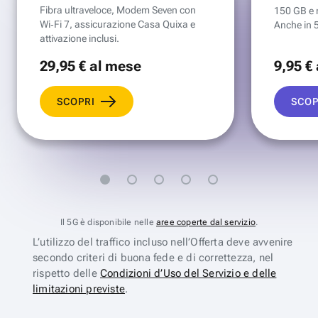
Fibra ultraveloce, Modem Seven con
150 GB e mi
Wi‑Fi 7, assicurazione Casa Quixa e
Anche in 
attivazione inclusi.
29
,95 €
al mese
9
,95 €
SCOPRI
SCOP
Il 5G è disponibile nelle
aree coperte dal servizio
.
L’utilizzo del traffico incluso nell’Offerta deve avvenire
secondo criteri di buona fede e di correttezza, nel
rispetto delle
Condizioni d’Uso del Servizio e delle
limitazioni previste
.