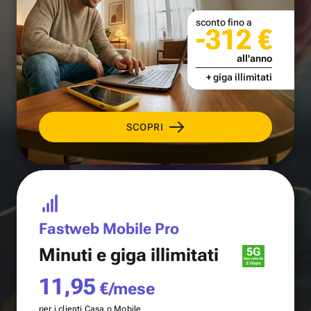
sconto fino a
-312 €
all'anno
+ giga illimitati
SCOPRI
Fastweb Mobile Pro
Minuti e
giga illimitati
11,95
€/mese
per i clienti Casa o Mobile