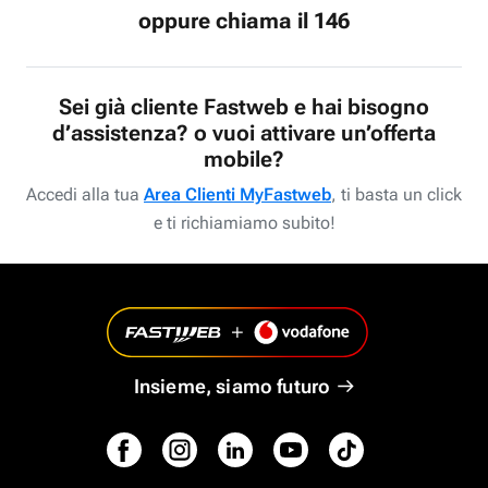
oppure chiama il 146
Sei già cliente Fastweb e hai bisogno
d’assistenza? o vuoi attivare un’offerta
mobile?
Accedi alla tua
Area Clienti MyFastweb
, ti basta un click
e ti richiamiamo subito!
Insieme, siamo futuro