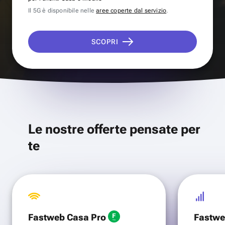
Il 5G è disponibile nelle
aree coperte dal servizio
.
SCOPRI
Le nostre offerte pensate per
te
Fastweb Casa Pro
Fastwe