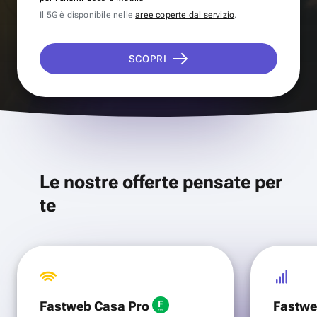
Il 5G è disponibile nelle
aree coperte dal servizio
.
SCOPRI
Le nostre offerte pensate per
te
Fastweb Casa Pro
Fastwe