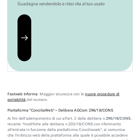
Guadagna vendendolo e ridai vita al tuo usato
Fastweb Informa
: Maggior sicurezza con le
nuove procedure di
portabilità
del numero.
Piattaforma "ConciliaWeb" – Delibera AGCom 296/18/CONS
Ai fini dell'adempimento di cui all'art. 2 della delibera n.
296/18/CONS
,
recante "modifiche alla delibera n.203/18/CONS con riferimento
all'entrata in funzione della piattaforma Conciliaweb", si comunica
che l'indirizzo web della piattaforma alla quale è possibile accedere