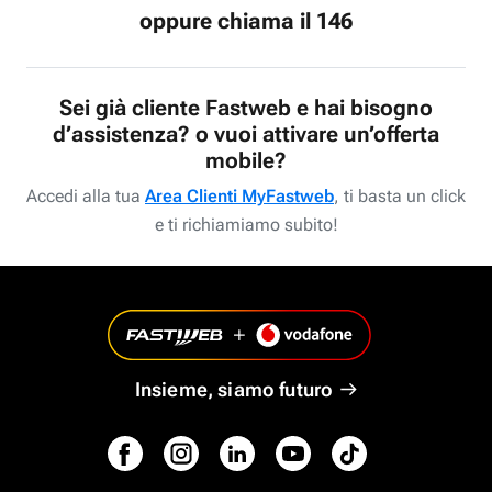
oppure chiama il 146
Sei già cliente Fastweb e hai bisogno
d’assistenza? o vuoi attivare un’offerta
mobile?
Accedi alla tua
Area Clienti MyFastweb
, ti basta un click
e ti richiamiamo subito!
Insieme, siamo futuro