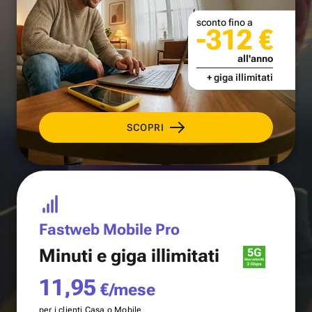
sconto fino a
-312 €
all'anno
+ giga illimitati
SCOPRI
Fastweb Mobile Pro
Minuti e
giga illimitati
11,95
€/mese
per i clienti Casa o Mobile