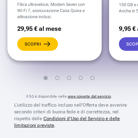
Fibra ultraveloce, Modem Seven con
150 GB e mi
Wi‑Fi 7, assicurazione Casa Quixa e
Anche in 
attivazione inclusi.
29
,95 €
al mese
9
,95 €
SCOPRI
SCOP
Il 5G è disponibile nelle
aree coperte dal servizio
.
L’utilizzo del traffico incluso nell’Offerta deve avvenire
secondo criteri di buona fede e di correttezza, nel
rispetto delle
Condizioni d’Uso del Servizio e delle
limitazioni previste
.