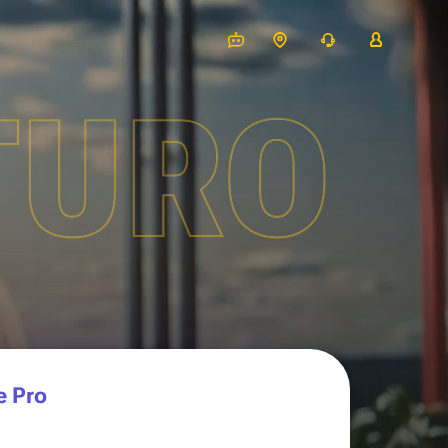
TURO
e Pro