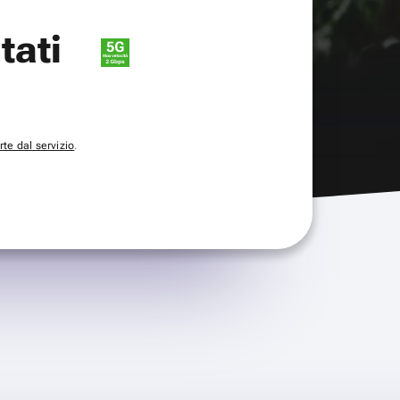
itati
te dal servizio
.