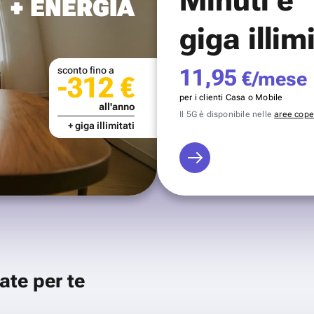
+ ENERGIA
giga illim
sconto fino a
11,95
€/mese
-312 €
per i clienti Casa o Mobile
all'anno
Il 5G è disponibile nelle
aree coper
+ giga illimitati
ate per te