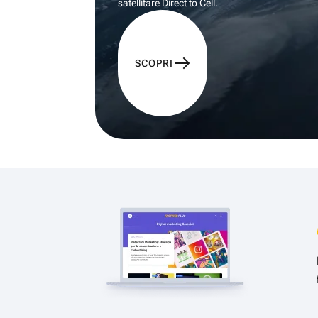
satellitare Direct to Cell.
SCOPRI