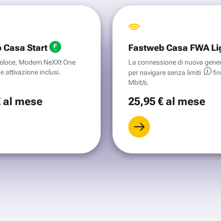
 Casa Start
Fastweb Casa FWA Li
aveloce, Modem NeXXt One
La connessione di nuova gene
e attivazione inclusi.
per navigare senza
limiti
fi
Mbit/s.
€
al mese
25
,95 €
al mese