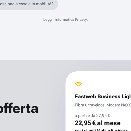
nessione a casa e in mobilità?
Leggi
l'informativa Privacy
.
Fastweb Business Lig
offerta
Fibra ultraveloce, Modem NeXXt 
a partire da
27,95 €
22,95 €
al mese
per i clienti Mobile Business