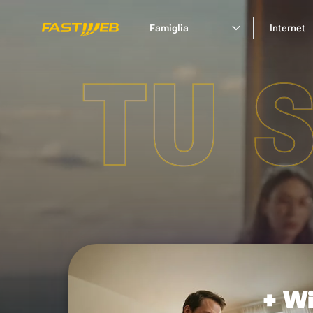
Famiglia
Internet
TU 
+ Wi