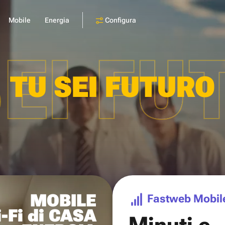
Configura
Mobile
Energia
SEI FU
TU SEI FUTURO
MOBILE
Fastweb Mobil
-Fi di CASA
Minuti e