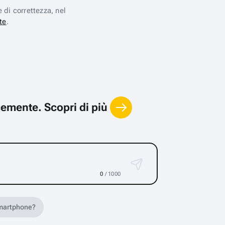
e di correttezza, nel
te
.
locemente.
Scopri di più
0
/ 1000
 smartphone?