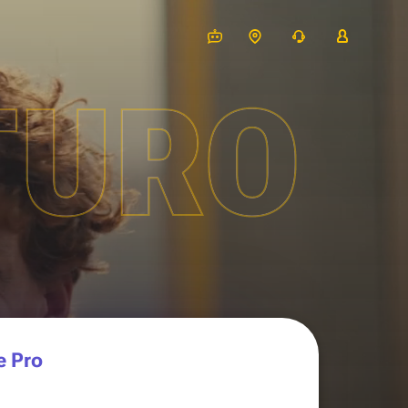
TURO
e Pro