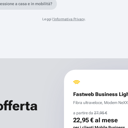
nessione a casa e in mobilità?
Leggi
l'informativa Privacy
.
Fastweb Business Lig
offerta
Fibra ultraveloce, Modem NeXXt 
a partire da
27,95 €
22,95 €
al mese
per i clienti Mobile Business