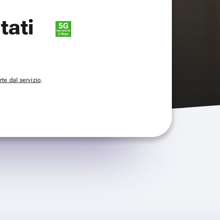
itati
te dal servizio
.