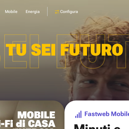
Configura
Mobile
Energia
SEI FU
TU SEI FUTURO
MOBILE
Fastweb Mobil
-Fi di CASA
Minuti e