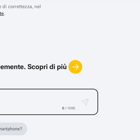
e di correttezza, nel
te
.
locemente.
Scopri di più
0
/ 1000
 smartphone?