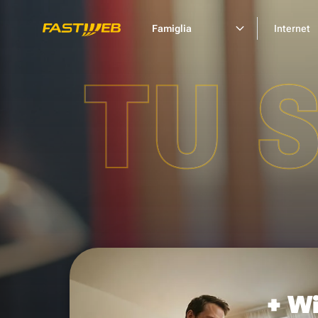
Famiglia
Internet
TU 
+ Wi