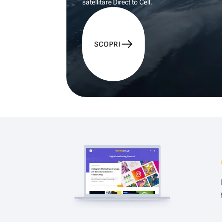
satellitare Direct to Cell.
SCOPRI