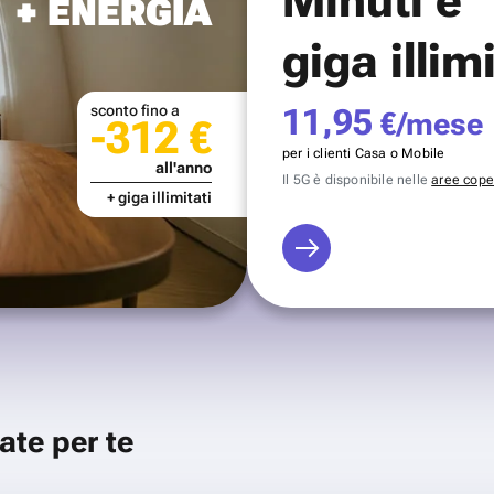
+ ENERGIA
giga illim
sconto fino a
11,95
€/mese
-312 €
per i clienti Casa o Mobile
all'anno
Il 5G è disponibile nelle
aree coper
+ giga illimitati
ate per te