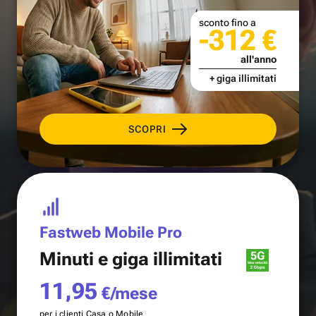
sconto fino a
-312 €
all'anno
+ giga illimitati
SCOPRI
Fastweb Mobile Pro
Minuti e
giga illimitati
11,95
€/mese
per i clienti Casa o Mobile