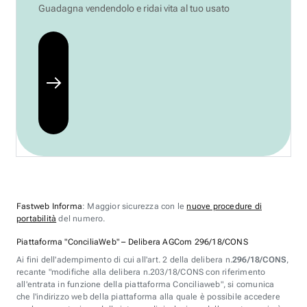
Guadagna vendendolo e ridai vita al tuo usato
Fastweb Informa
: Maggior sicurezza con le
nuove procedure di
portabilità
del numero.
Piattaforma "ConciliaWeb" – Delibera AGCom 296/18/CONS
Ai fini dell'adempimento di cui all'art. 2 della delibera n.
296/18/CONS
,
recante "modifiche alla delibera n.203/18/CONS con riferimento
all'entrata in funzione della piattaforma Conciliaweb", si comunica
che l'indirizzo web della piattaforma alla quale è possibile accedere