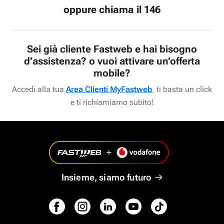
oppure chiama il 146
Sei già cliente Fastweb e hai bisogno
d’assistenza? o vuoi attivare un’offerta
mobile?
Accedi alla tua
Area Clienti MyFastweb
, ti basta un click
e ti richiamiamo subito!
Insieme, siamo futuro