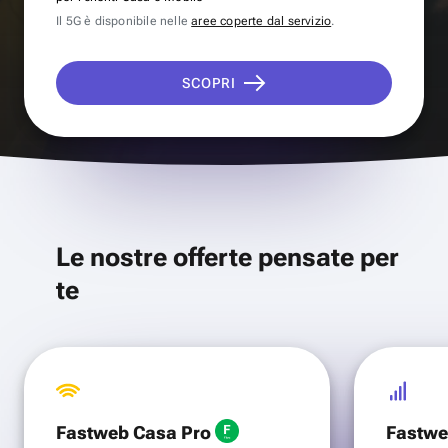
Il 5G è disponibile nelle
aree coperte dal servizio
.
SCOPRI
Le nostre offerte pensate per
te
Fastweb Casa Pro
Fastwe