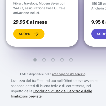
Fibra ultraveloce, Modem Seven con
150 GB e mi
Wi‑Fi 7, assicurazione Casa Quixa e
Anche in 
attivazione inclusi.
29
,95 €
al mese
9
,95 €
SCOPRI
SCOP
Il 5G è disponibile nelle
aree coperte dal servizio
.
L’utilizzo del traffico incluso nell’Offerta deve avvenire
secondo criteri di buona fede e di correttezza, nel
rispetto delle
Condizioni d’Uso del Servizio e delle
limitazioni previste
.