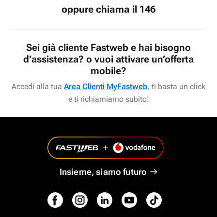
oppure chiama il 146
Sei già cliente Fastweb e hai bisogno
d’assistenza? o vuoi attivare un’offerta
mobile?
Accedi alla tua
Area Clienti MyFastweb
, ti basta un click
e ti richiamiamo subito!
Insieme, siamo futuro