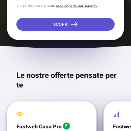
Il 5G è disponibile nelle
aree coperte dal servizio
.
SCOPRI
Le nostre offerte pensate per
te
Fastweb Casa Pro
Fastwe