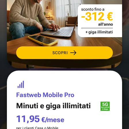
sconto fino a
-312 €
all'anno
+ giga illimitati
SCOPRI
Fastweb Mobile Pro
Minuti e
giga illimitati
11,95
€/mese
per i clienti Casa o Mobile