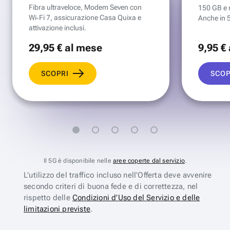
Fibra ultraveloce, Modem Seven con
150 GB e mi
Wi‑Fi 7, assicurazione Casa Quixa e
Anche in 
attivazione inclusi.
29
,95 €
al mese
9
,95 €
SCOPRI
SCOP
Il 5G è disponibile nelle
aree coperte dal servizio
.
L’utilizzo del traffico incluso nell’Offerta deve avvenire
secondo criteri di buona fede e di correttezza, nel
rispetto delle
Condizioni d’Uso del Servizio e delle
limitazioni previste
.