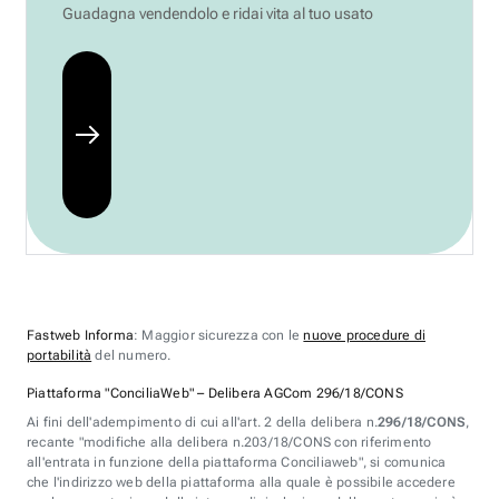
Guadagna vendendolo e ridai vita al tuo usato
Fastweb Informa
: Maggior sicurezza con le
nuove procedure di
portabilità
del numero.
Piattaforma "ConciliaWeb" – Delibera AGCom 296/18/CONS
Ai fini dell'adempimento di cui all'art. 2 della delibera n.
296/18/CONS
,
recante "modifiche alla delibera n.203/18/CONS con riferimento
all'entrata in funzione della piattaforma Conciliaweb", si comunica
che l'indirizzo web della piattaforma alla quale è possibile accedere