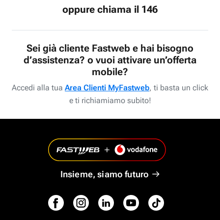
oppure chiama il 146
Sei già cliente Fastweb e hai bisogno
d’assistenza? o vuoi attivare un’offerta
mobile?
Accedi alla tua
Area Clienti MyFastweb
, ti basta un click
e ti richiamiamo subito!
Insieme, siamo futuro