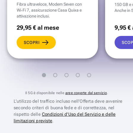
Fibra ultraveloce, Modem Seven con
150 GB e mi
Wi‑Fi 7, assicurazione Casa Quixa e
Anche in 
attivazione inclusi.
29
,95 €
al mese
9
,95 €
SCOPRI
SCOP
Il 5G è disponibile nelle
aree coperte dal servizio
.
L’utilizzo del traffico incluso nell’Offerta deve avvenire
secondo criteri di buona fede e di correttezza, nel
rispetto delle
Condizioni d’Uso del Servizio e delle
limitazioni previste
.