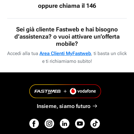
oppure chiama il 146
Sei già cliente Fastweb e hai bisogno
d’assistenza? o vuoi attivare un’offerta
mobile?
Accedi alla tua
Area Clienti MyFastweb
, ti basta un click
e ti richiamiamo subito!
Insieme, siamo futuro