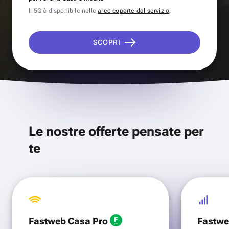
Il 5G è disponibile nelle
aree coperte dal servizio
.
SCOPRI
Le nostre offerte pensate per
te
Fastweb Casa Pro
Fastwe