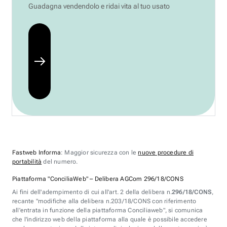
Guadagna vendendolo e ridai vita al tuo usato
Fastweb Informa
: Maggior sicurezza con le
nuove procedure di
portabilità
del numero.
Piattaforma "ConciliaWeb" – Delibera AGCom 296/18/CONS
Ai fini dell'adempimento di cui all'art. 2 della delibera n.
296/18/CONS
,
recante "modifiche alla delibera n.203/18/CONS con riferimento
all'entrata in funzione della piattaforma Conciliaweb", si comunica
che l'indirizzo web della piattaforma alla quale è possibile accedere