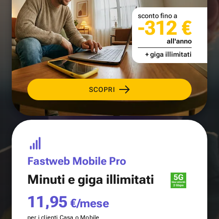
sconto fino a
-312 €
all'anno
+ giga illimitati
SCOPRI
Fastweb Mobile Pro
Minuti e
giga illimitati
11,95
€/mese
per i clienti Casa o Mobile