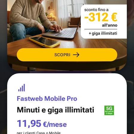
sconto fino a
-312 €
all'anno
+ giga illimitati
SCOPRI
Fastweb Mobile Pro
Minuti e
giga illimitati
11,95
€/mese
per i clienti Casa o Mobile