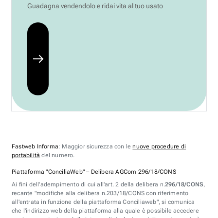
Guadagna vendendolo e ridai vita al tuo usato
Fastweb Informa
: Maggior sicurezza con le
nuove procedure di
portabilità
del numero.
Piattaforma "ConciliaWeb" – Delibera AGCom 296/18/CONS
Ai fini dell'adempimento di cui all'art. 2 della delibera n.
296/18/CONS
,
recante "modifiche alla delibera n.203/18/CONS con riferimento
all'entrata in funzione della piattaforma Conciliaweb", si comunica
che l'indirizzo web della piattaforma alla quale è possibile accedere