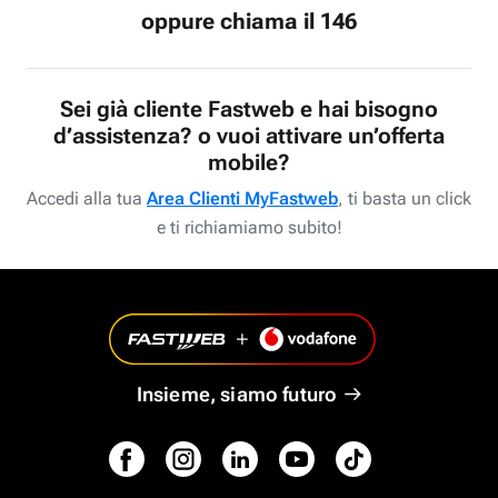
oppure chiama il 146
Sei già cliente Fastweb e hai bisogno
d’assistenza? o vuoi attivare un’offerta
mobile?
Accedi alla tua
Area Clienti MyFastweb
, ti basta un click
e ti richiamiamo subito!
Insieme, siamo futuro