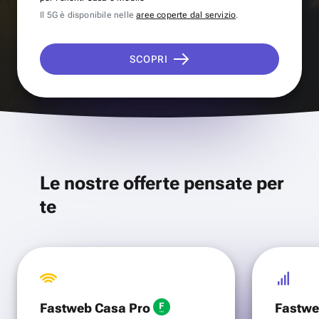
Il 5G è disponibile nelle
aree coperte dal servizio
.
SCOPRI
Le nostre offerte pensate per
te
Fastweb Casa Pro
Fastwe