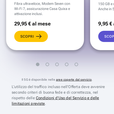
Fibra ultraveloce, Modem Seven con
150 GB e mi
Wi‑Fi 7, assicurazione Casa Quixa e
Anche in 
attivazione inclusi.
29
,95 €
al mese
9
,95 €
SCOPRI
SCOP
Il 5G è disponibile nelle
aree coperte dal servizio
.
L’utilizzo del traffico incluso nell’Offerta deve avvenire
secondo criteri di buona fede e di correttezza, nel
rispetto delle
Condizioni d’Uso del Servizio e delle
limitazioni previste
.