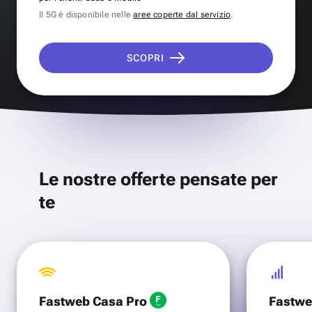
Il 5G è disponibile nelle
aree coperte dal servizio
.
SCOPRI
Le nostre offerte pensate per
te
Fastweb Casa Pro
Fastwe