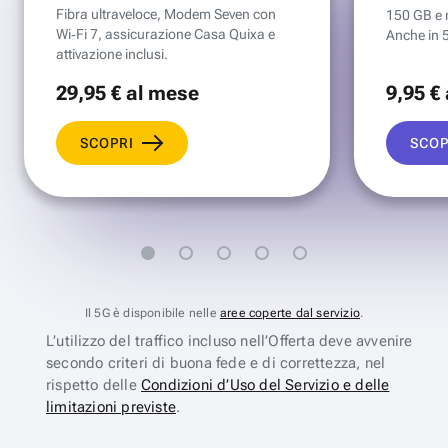
Fibra ultraveloce, Modem Seven con
150 GB e mi
Wi‑Fi 7, assicurazione Casa Quixa e
Anche in 
attivazione inclusi.
29
,95 €
al mese
9
,95 €
SCOPRI
SCOP
Il 5G è disponibile nelle
aree coperte dal servizio
.
L’utilizzo del traffico incluso nell’Offerta deve avvenire
secondo criteri di buona fede e di correttezza, nel
rispetto delle
Condizioni d’Uso del Servizio e delle
limitazioni previste
.