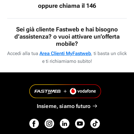
oppure chiama il 146
Sei già cliente Fastweb e hai bisogno
d’assistenza? o vuoi attivare un’offerta
mobile?
Accedi alla tua
Area Clienti MyFastweb
, ti basta un click
e ti richiamiamo subito!
Insieme, siamo futuro