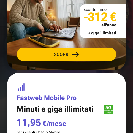
sconto fino a
-312 €
all'anno
+ giga illimitati
SCOPRI
Fastweb Mobile Pro
Minuti e
giga illimitati
11,95
€/mese
per i clienti Casa o Mobile