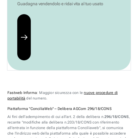
Guadagna vendendolo e ridai vita al tuo usato
Fastweb Informa
: Maggior sicurezza con le
nuove procedure di
portabilità
del numero.
Piattaforma "ConciliaWeb" – Delibera AGCom 296/18/CONS
Ai fini dell'adempimento di cui all'art. 2 della delibera n.
296/18/CONS
,
recante "modifiche alla delibera n.203/18/CONS con riferimento
all'entrata in funzione della piattaforma Conciliaweb", si comunica
che l'indirizzo web della piattaforma alla quale è possibile accedere