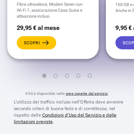
Fibra ultraveloce, Modem Seven con
150 GB e mi
Wi‑Fi 7, assicurazione Casa Quixa e
Anche in 
attivazione inclusi.
29
,95 €
al mese
9
,95 €
SCOPRI
SCOP
Il 5G è disponibile nelle
aree coperte dal servizio
.
L’utilizzo del traffico incluso nell’Offerta deve avvenire
secondo criteri di buona fede e di correttezza, nel
rispetto delle
Condizioni d’Uso del Servizio e delle
limitazioni previste
.