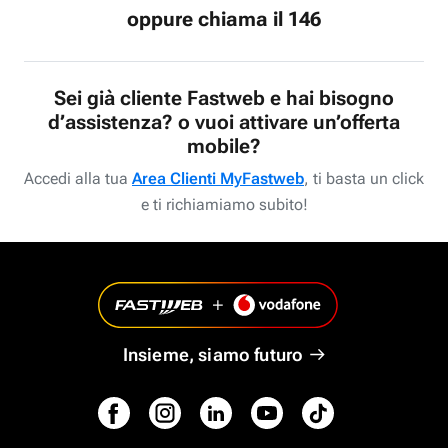
oppure chiama il 146
Sei già cliente Fastweb e hai bisogno
d’assistenza? o vuoi attivare un’offerta
mobile?
Accedi alla tua
Area Clienti MyFastweb
, ti basta un click
e ti richiamiamo subito!
Insieme, siamo futuro