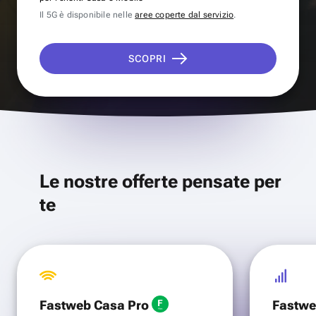
Il 5G è disponibile nelle
aree coperte dal servizio
.
SCOPRI
Le nostre offerte pensate per
te
Fastweb Casa Pro
Fastwe