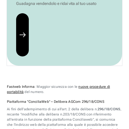
Guadagna vendendolo e ridai vita al tuo usato
Fastweb Informa
: Maggior sicurezza con le
nuove procedure di
portabilità
del numero.
Piattaforma "ConciliaWeb" – Delibera AGCom 296/18/CONS
Ai fini dell'adempimento di cui all'art. 2 della delibera n.
296/18/CONS
,
recante "modifiche alla delibera n.203/18/CONS con riferimento
all'entrata in funzione della piattaforma Conciliaweb", si comunica
che l'indirizzo web della piattaforma alla quale è possibile accedere