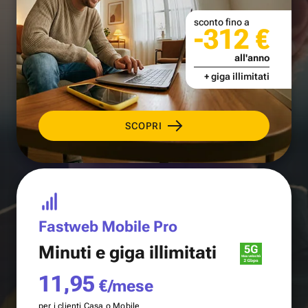
sconto fino a
-312 €
all'anno
+ giga illimitati
SCOPRI
Fastweb Mobile Pro
Minuti e
giga illimitati
11,95
€/mese
per i clienti Casa o Mobile