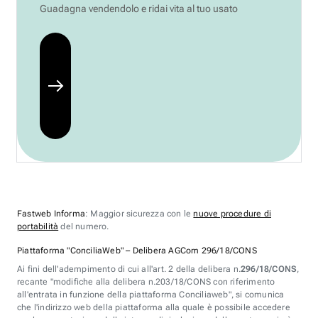
Guadagna vendendolo e ridai vita al tuo usato
Fastweb Informa
: Maggior sicurezza con le
nuove procedure di
portabilità
del numero.
Piattaforma "ConciliaWeb" – Delibera AGCom 296/18/CONS
Ai fini dell'adempimento di cui all'art. 2 della delibera n.
296/18/CONS
,
recante "modifiche alla delibera n.203/18/CONS con riferimento
all'entrata in funzione della piattaforma Conciliaweb", si comunica
che l'indirizzo web della piattaforma alla quale è possibile accedere