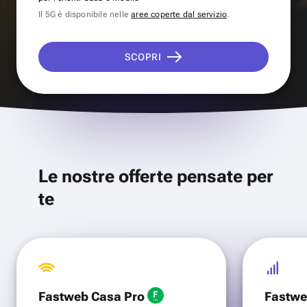
Il 5G è disponibile nelle
aree coperte dal servizio
.
SCOPRI
Le nostre offerte pensate per
te
Fastweb Casa Pro
Fastwe