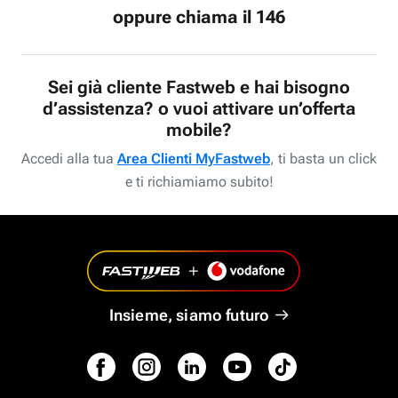
oppure chiama il 146
Sei già cliente Fastweb e hai bisogno
d’assistenza? o vuoi attivare un’offerta
mobile?
Accedi alla tua
Area Clienti MyFastweb
, ti basta un click
e ti richiamiamo subito!
Insieme, siamo futuro