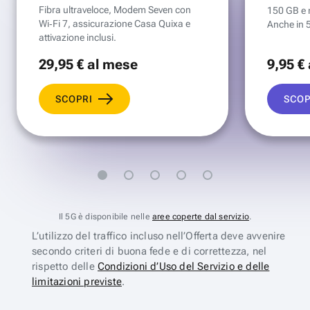
Fibra ultraveloce, Modem Seven con
150 GB e mi
Wi‑Fi 7, assicurazione Casa Quixa e
Anche in 
attivazione inclusi.
29
,95 €
al mese
9
,95 €
SCOPRI
SCOP
Il 5G è disponibile nelle
aree coperte dal servizio
.
L’utilizzo del traffico incluso nell’Offerta deve avvenire
secondo criteri di buona fede e di correttezza, nel
rispetto delle
Condizioni d’Uso del Servizio e delle
limitazioni previste
.