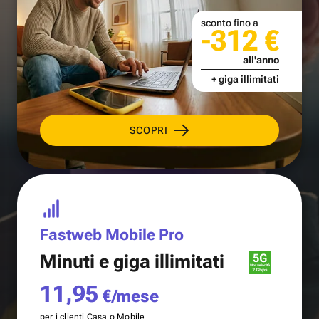
sconto fino a
-312 €
all'anno
+ giga illimitati
SCOPRI
Fastweb Mobile Pro
Minuti e
giga illimitati
11,95
€/mese
per i clienti Casa o Mobile