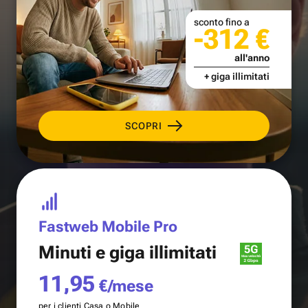
sconto fino a
-312 €
all'anno
+ giga illimitati
SCOPRI
Fastweb Mobile Pro
Minuti e
giga illimitati
11,95
€/mese
per i clienti Casa o Mobile