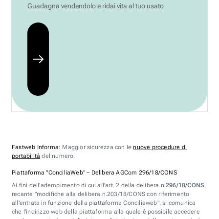
Guadagna vendendolo e ridai vita al tuo usato
Fastweb Informa
: Maggior sicurezza con le
nuove procedure di
portabilità
del numero.
Piattaforma "ConciliaWeb" – Delibera AGCom 296/18/CONS
Ai fini dell'adempimento di cui all'art. 2 della delibera n.
296/18/CONS
,
recante "modifiche alla delibera n.203/18/CONS con riferimento
all'entrata in funzione della piattaforma Conciliaweb", si comunica
che l'indirizzo web della piattaforma alla quale è possibile accedere