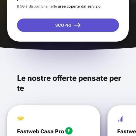
Il 5G è disponibile nelle
aree coperte dal servizio
.
SCOPRI
Le nostre offerte pensate per
te
Fastweb Casa Pro
Fastwe