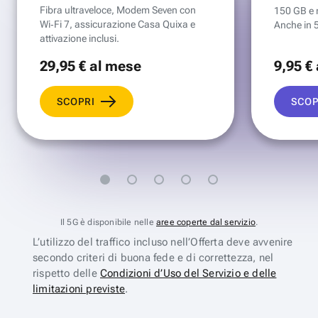
Fibra ultraveloce, Modem Seven con
150 GB e mi
Wi‑Fi 7, assicurazione Casa Quixa e
Anche in 
attivazione inclusi.
29
,95 €
al mese
9
,95 €
SCOPRI
SCOP
Il 5G è disponibile nelle
aree coperte dal servizio
.
L’utilizzo del traffico incluso nell’Offerta deve avvenire
secondo criteri di buona fede e di correttezza, nel
rispetto delle
Condizioni d’Uso del Servizio e delle
limitazioni previste
.