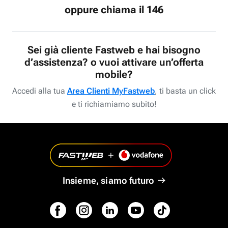
oppure chiama il 146
Sei già cliente Fastweb e hai bisogno
d’assistenza? o vuoi attivare un’offerta
mobile?
Accedi alla tua
Area Clienti MyFastweb
, ti basta un click
e ti richiamiamo subito!
Insieme, siamo futuro