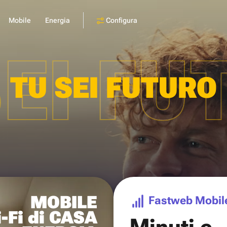
Configura
Mobile
Energia
SEI FU
TU SEI FUTURO
MOBILE
Fastweb Mobil
-Fi di CASA
Minuti e