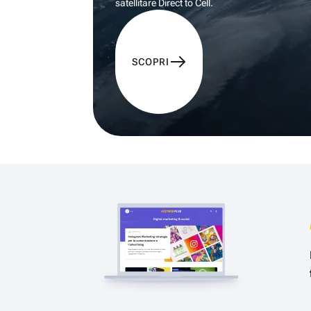
satellitare Direct to Cell.
SCOPRI