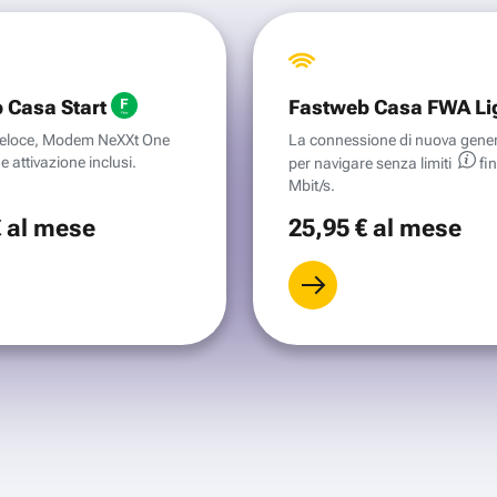
 Casa Start
Fastweb Casa FWA Li
aveloce, Modem NeXXt One
La connessione di nuova gene
e attivazione inclusi.
per navigare senza
limiti
fi
Mbit/s.
€
al mese
25
,95 €
al mese