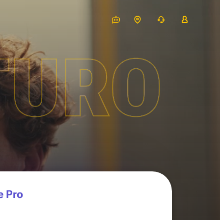
TURO
e Pro