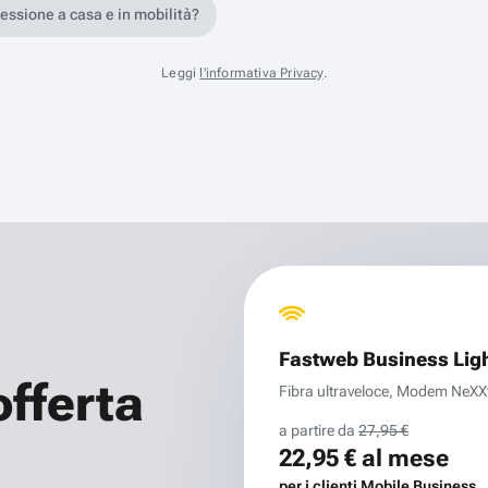
nessione a casa e in mobilità?
Leggi
l'informativa Privacy
.
Fastweb Business Lig
offerta
Fibra ultraveloce, Modem NeXXt 
a partire da
27,95 €
22,95 €
al mese
per i clienti Mobile Business