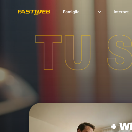
Famiglia
Internet
TU 
+ Wi