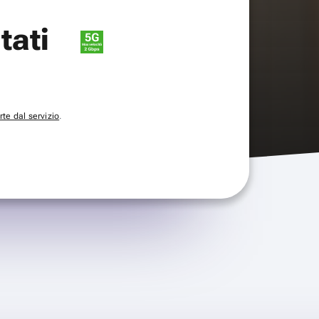
itati
te dal servizio
.