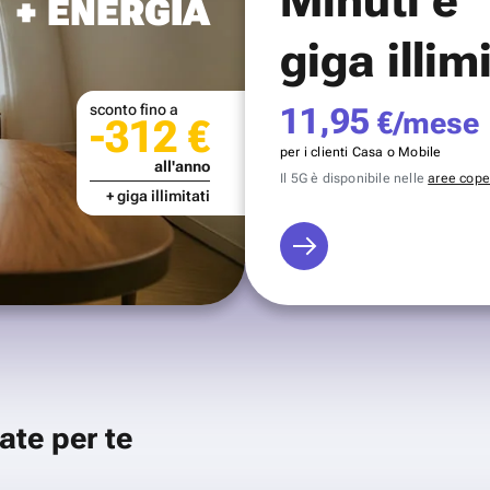
+ ENERGIA
giga illim
sconto fino a
11,95
€/mese
-312 €
per i clienti Casa o Mobile
all'anno
Il 5G è disponibile nelle
aree coper
+ giga illimitati
ate per te