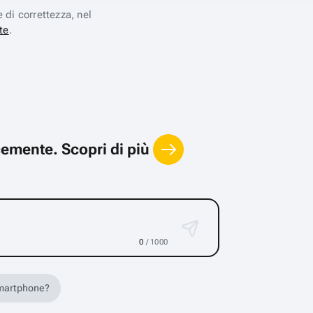
e di correttezza, nel
te
.
locemente.
Scopri di più
0
/ 1000
 smartphone?