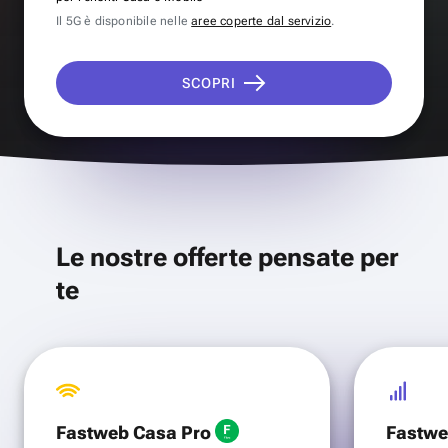
Il 5G è disponibile nelle
aree coperte dal servizio
.
SCOPRI
Le nostre offerte pensate per
te
Fastweb Casa Pro
Fastwe