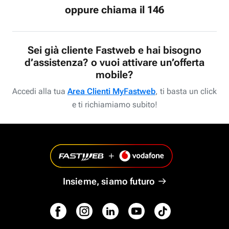
oppure chiama il 146
Sei già cliente Fastweb e hai bisogno
d’assistenza? o vuoi attivare un’offerta
mobile?
Accedi alla tua
Area Clienti MyFastweb
, ti basta un click
e ti richiamiamo subito!
Insieme, siamo futuro