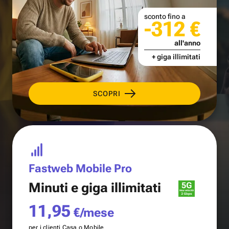
sconto fino a
-312 €
all'anno
+ giga illimitati
SCOPRI
Fastweb Mobile Pro
Minuti e
giga illimitati
11,95
€/mese
per i clienti Casa o Mobile