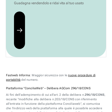
Guadagna vendendolo e ridai vita al tuo usato
Fastweb Informa
: Maggior sicurezza con le
nuove procedure di
portabilità
del numero.
Piattaforma "ConciliaWeb" – Delibera AGCom 296/18/CONS
Ai fini dell'adempimento di cui all'art. 2 della delibera n.
296/18/CONS
,
recante "modifiche alla delibera n.203/18/CONS con riferimento
all'entrata in funzione della piattaforma Conciliaweb", si comunica
che l'indirizzo web della piattaforma alla quale è possibile accedere