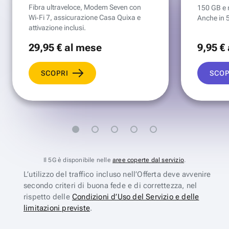
Fibra ultraveloce, Modem Seven con
150 GB e mi
Wi‑Fi 7, assicurazione Casa Quixa e
Anche in 
attivazione inclusi.
29
,95 €
al mese
9
,95 €
SCOPRI
SCOP
Il 5G è disponibile nelle
aree coperte dal servizio
.
L’utilizzo del traffico incluso nell’Offerta deve avvenire
secondo criteri di buona fede e di correttezza, nel
rispetto delle
Condizioni d’Uso del Servizio e delle
limitazioni previste
.