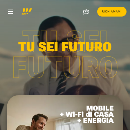
RICHIAMAMI
TU SEI
TU SEI FUTURO
FUTURO
MOBILE
+ Wi-Fi di CASA
+ ENERGIA