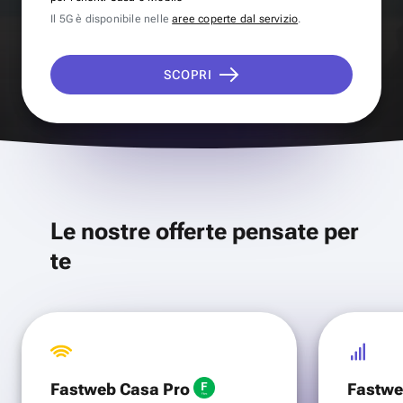
Il 5G è disponibile nelle
aree coperte dal servizio
.
SCOPRI
Le nostre offerte pensate per
te
Fastweb Casa Pro
Fastwe