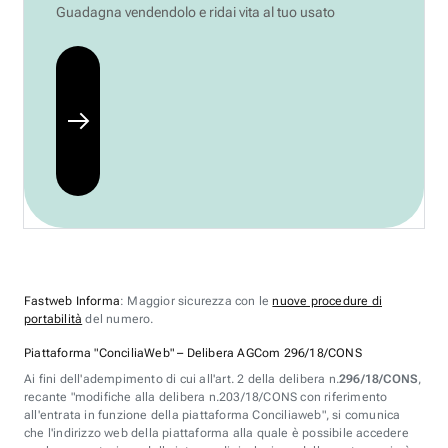
Guadagna vendendolo e ridai vita al tuo usato
Fastweb Informa
: Maggior sicurezza con le
nuove procedure di
portabilità
del numero.
Piattaforma "ConciliaWeb" – Delibera AGCom 296/18/CONS
Ai fini dell'adempimento di cui all'art. 2 della delibera n.
296/18/CONS
,
recante "modifiche alla delibera n.203/18/CONS con riferimento
all'entrata in funzione della piattaforma Conciliaweb", si comunica
che l'indirizzo web della piattaforma alla quale è possibile accedere