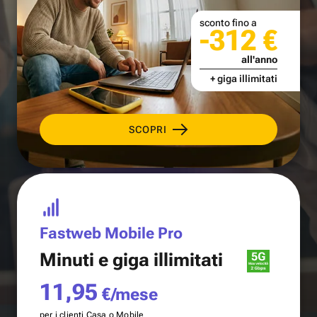
sconto fino a
-312 €
all'anno
+ giga illimitati
SCOPRI
Fastweb Mobile Pro
Minuti e
giga illimitati
11,95
€/mese
per i clienti Casa o Mobile