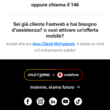
oppure chiama il 146
Sei già cliente Fastweb e hai bisogno
d’assistenza? o vuoi attivare un’offerta
mobile?
Accedi alla tua
Area Clienti MyFastweb
, ti basta un click
e ti richiamiamo subito!
Insieme, siamo futuro