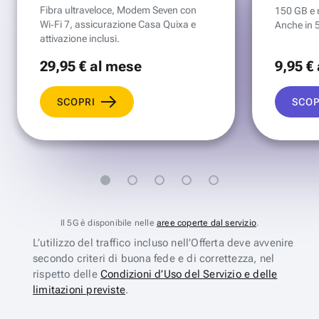
Fibra ultraveloce, Modem Seven con
150 GB e mi
Wi‑Fi 7, assicurazione Casa Quixa e
Anche in 
attivazione inclusi.
29
,95 €
al mese
9
,95 €
SCOPRI
SCOP
Il 5G è disponibile nelle
aree coperte dal servizio
.
L’utilizzo del traffico incluso nell’Offerta deve avvenire
secondo criteri di buona fede e di correttezza, nel
rispetto delle
Condizioni d’Uso del Servizio e delle
limitazioni previste
.