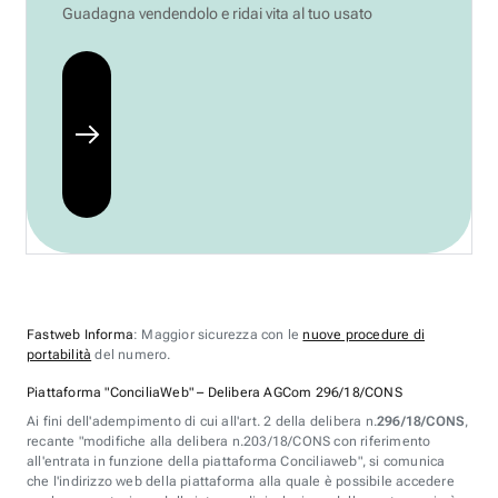
Guadagna vendendolo e ridai vita al tuo usato
Fastweb Informa
: Maggior sicurezza con le
nuove procedure di
portabilità
del numero.
Piattaforma "ConciliaWeb" – Delibera AGCom 296/18/CONS
Ai fini dell'adempimento di cui all'art. 2 della delibera n.
296/18/CONS
,
recante "modifiche alla delibera n.203/18/CONS con riferimento
all'entrata in funzione della piattaforma Conciliaweb", si comunica
che l'indirizzo web della piattaforma alla quale è possibile accedere