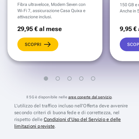
Fibra ultraveloce, Modem Seven con
150 GB e mi
Wi‑Fi 7, assicurazione Casa Quixa e
Anche in 
attivazione inclusi.
29
,95 €
al mese
9
,95 €
SCOPRI
SCOP
Il 5G è disponibile nelle
aree coperte dal servizio
.
L’utilizzo del traffico incluso nell’Offerta deve avvenire
secondo criteri di buona fede e di correttezza, nel
rispetto delle
Condizioni d’Uso del Servizio e delle
limitazioni previste
.