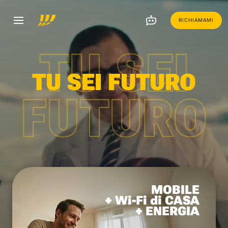
RICHIAMAMI
TU SEI
TU SEI FUTURO
FUTURO
MOBILE
+ Wi-Fi di CASA
+ ENERGIA