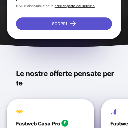
Il 5G è disponibile nelle
aree coperte dal servizio
.
SCOPRI
Le nostre offerte pensate per
te
Fastweb Casa Pro
Fastwe