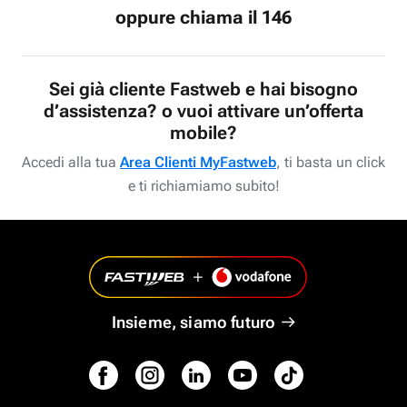
oppure chiama il 146
Sei già cliente Fastweb e hai bisogno
d’assistenza? o vuoi attivare un’offerta
mobile?
Accedi alla tua
Area Clienti MyFastweb
, ti basta un click
e ti richiamiamo subito!
Insieme, siamo futuro