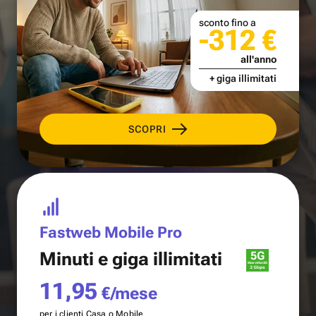
sconto fino a
-312 €
all'anno
+ giga illimitati
SCOPRI
Fastweb Mobile Pro
Minuti e
giga illimitati
11,95
€/mese
per i clienti Casa o Mobile