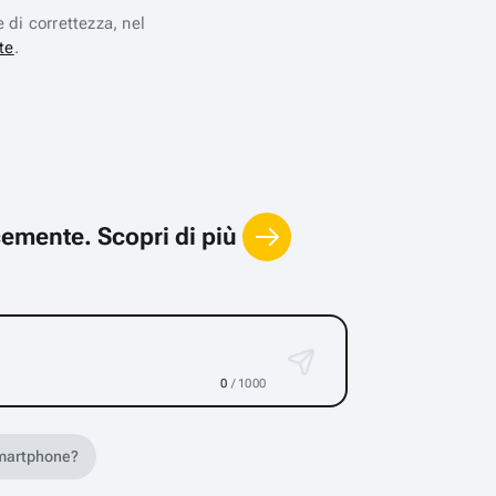
e di correttezza, nel
te
.
locemente.
Scopri di più
0
/ 1000
 smartphone?