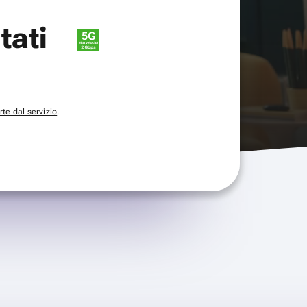
itati
te dal servizio
.