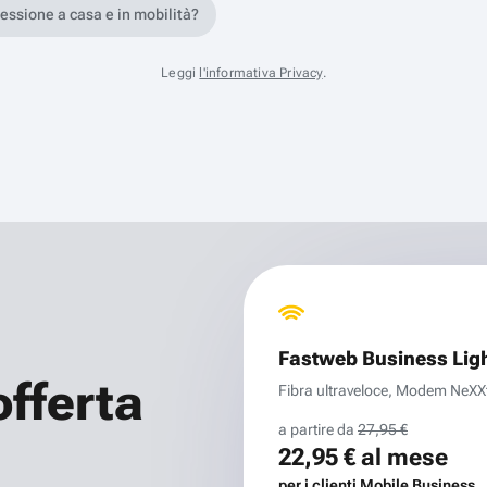
nessione a casa e in mobilità?
Leggi
l'informativa Privacy
.
Fastweb Business Lig
offerta
Fibra ultraveloce, Modem NeXXt 
a partire da
27,95 €
22,95 €
al mese
per i clienti Mobile Business