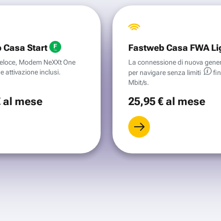
 Casa Start
Fastweb Casa FWA Li
aveloce, Modem NeXXt One
La connessione di nuova gene
e attivazione inclusi.
per navigare senza
limiti
fi
Mbit/s.
€
al mese
25
,95 €
al mese