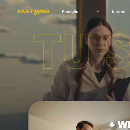
Famiglia
Internet
TU 
+ Wi