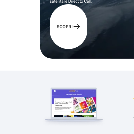
satellitare Direct to Cell.
SCOPRI