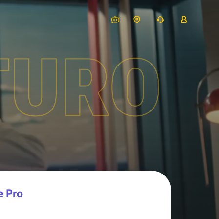
TURO
e Pro