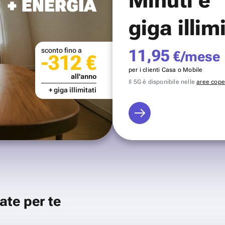
+ ENERGIA
giga illim
sconto fino a
11,95
€/mese
-312 €
per i clienti Casa o Mobile
all'anno
Il 5G è disponibile nelle
aree coper
+ giga illimitati
ate per te