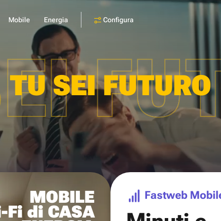
Configura
Mobile
Energia
SEI FU
TU SEI FUTURO
MOBILE
Fastweb Mobil
-Fi di CASA
Minuti e